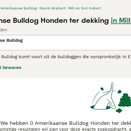
Amerikaanse Bulldog
Noord-Brabant
Mill en Sint Hubert
se Bulldog Honden ter dekking
in Mil
den
se Bulldog
Bulldog komt voort uit de bulldoggen die oorspronkelijk in
werkhonden die vee bijeen dreven en de eigendommen van de
t bewaren
is in te zetten. Het is tevens een fijne en loyale hond binn
en werkhond.
kaanse Bulldog adviespagina
voor informatie over dit honden
We hebben 0 Amerikaanse Bulldog Honden ter dekki
komstige resultaten wil zien voor deze exacte zoekopdracht, 