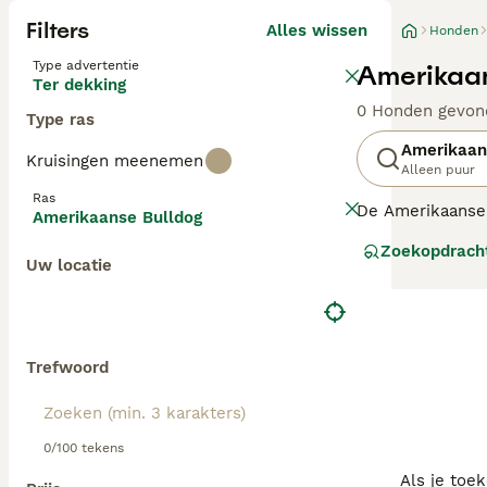
Filters
Alles wissen
Honden
Type advertentie
Amerikaan
Ter dekking
0 Honden gevon
Type ras
Amerikaan
Kruisingen meenemen
Alleen puur
Ras
De Amerikaanse 
Amerikaanse Bulldog
oorspronkelijk 
Zoekopdrach
voor veel taken 
Uw locatie
nodig: het is e
Lees onze
Ameri
Trefwoord
0/100 tekens
Als je toe