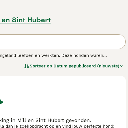
l en Sint Hubert
 Engeland leefden en werkten. Deze honden waren
 baas beschermden. De huidige hond is een werkhond die
Sorteer op
Datum gepubliceerd (nieuwste)
en het gezin. De Amerikaanse buldog heeft veel beweging
ras.
ng in Mill en Sint Hubert gevonden.
sla dan je zoekopdracht op en vind jouw perfecte hond: