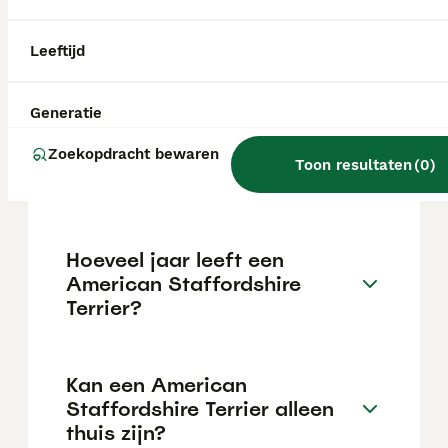
Staffordshire Terrier pup in Nederland ligt
rond de €687 maar dit kan variëren
afhankelijk van factoren zoals de stamboom,
Leeftijd
de reputatie van de fokker en de locatie.
Generatie
Wat is het karakter van een
Zoekopdracht bewaren
American Staffordshire
Toon resultaten
(
0
)
Terrier?
Hoeveel jaar leeft een
American Staffordshire
Terrier?
Kan een American
Staffordshire Terrier alleen
thuis zijn?