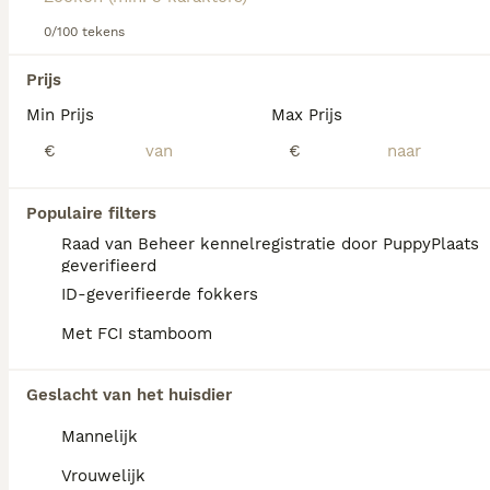
Lees onze
Airedale Terriër adviespagina
voor informatie
over dit hondenras.
0/100 tekens
We hebben 0 Airedale Terriër Honden ter
Prijs
dekking in Reusel-de Mierden gevonden.
Min Prijs
Max Prijs
Als je toekomstige resultaten wil zien voor deze 
exacte zoekopdracht, sla dan je zoekopdracht op en 
€
€
vind jouw perfecte hond:
Zoekopdracht bewaren
Populaire filters
Raad van Beheer kennelregistratie door PuppyPlaats
geverifieerd
FAQ's
ID-geverifieerde fokkers
Met FCI stamboom
Is Airedale Terrier
Geslacht van het huisdier
gemakkelijk te trainen?
Mannelijk
Ja, de Airedale Terrier is over het algemeen
gemakkelijk te trainen vanwege zijn
Vrouwelijk