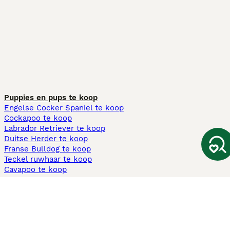
Puppies en pups te koop
Engelse Cocker Spaniel te koop
Cockapoo te koop
Labrador Retriever te koop
Duitse Herder te koop
Franse Bulldog te koop
Teckel ruwhaar te koop
Cavapoo te koop
Andere populaire pagina's
Honden te koop in Amsterdam
Pups te koop Limburg​
Pups te koop Friesland​