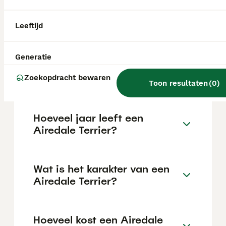
intelligentie en leergierigheid. Ze reageren
goed op positieve versterking en
consistente training. Echter, ze kunnen
Leeftijd
soms eigenwijs zijn, dus geduld is belangrijk.
Generatie
Kan een Airedale Terrier
alleen thuis zijn?
Zoekopdracht bewaren
Toon resultaten
(
0
)
Hoeveel jaar leeft een
Airedale Terrier?
Wat is het karakter van een
Airedale Terrier?
Hoeveel kost een Airedale