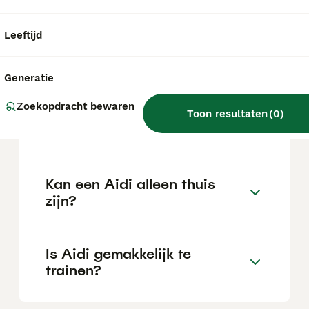
locatie.
Leeftijd
Wat is het karakter van een
Aidi?
Generatie
Zoekopdracht bewaren
Toon resultaten
(
0
)
Hoeveel jaar leeft een Aidi?
Kan een Aidi alleen thuis
zijn?
Is Aidi gemakkelijk te
trainen?