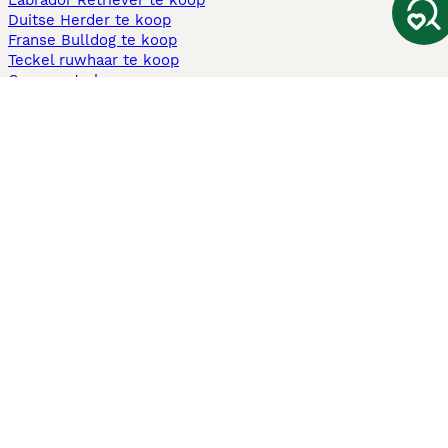
Labrador Retriever te koop
Duitse Herder te koop
Franse Bulldog te koop
Teckel ruwhaar te koop
Cavapoo te koop
Andere populaire pagina's
Honden te koop in Amsterdam
Pups te koop Limburg​
Pups te koop Friesland​
Honden te koop in Gelderland
Honden te koop in Den Haag
Honden te koop in Enschede
Adopteer hond in Nederland
Informatie
Over ons
Privacybeleid
Support
Pers
Voorwaarden
Pups verkopen