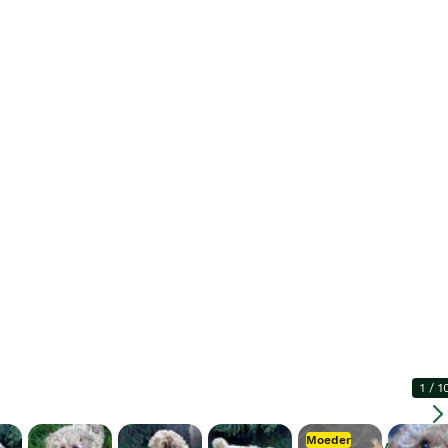
1
/
1
Moeder
Vergrote