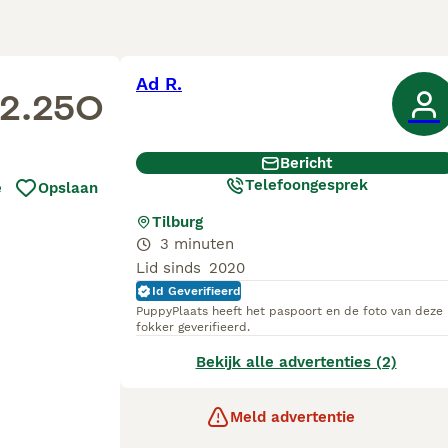
Ad R.
2.250
Bericht
Telefoongesprek
e
Opslaan
Tilburg
3 minuten
Lid sinds
2020
Id Geverifieerd
PuppyPlaats heeft het paspoort en de foto van deze
fokker geverifieerd.
Bekijk alle advertenties (2)
Meld advertentie