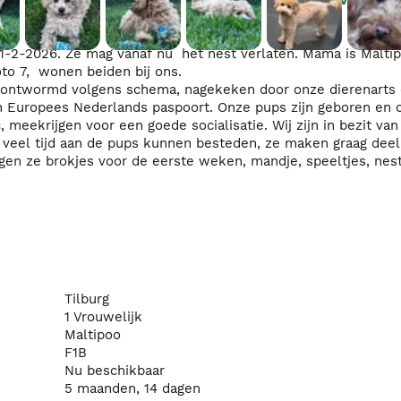
1-2-2026. Ze mag vanaf nu  het nest verlaten. Mama is Maltip
o 7,  wonen beiden bij ons. 

uit, ontwormd volgens schema, nagekeken door onze dierenarts 
n Europees Nederlands paspoort. Onze pups zijn geboren en o
 meekrijgen voor een goede socialisatie. Wij zijn in bezit va
 veel tijd aan de pups kunnen besteden, ze maken graag deel 
gen ze brokjes voor de eerste weken, mandje, speeltjes, nest
Tilburg
1 Vrouwelijk
Maltipoo
F1B
Nu beschikbaar
5 maanden, 14 dagen