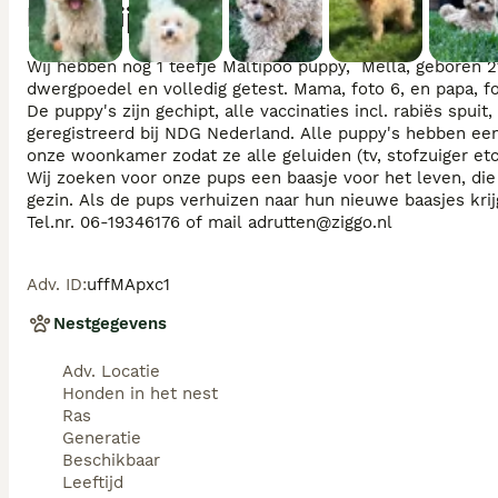
Beschrijving
Wij hebben nog 1 teefje Maltipoo puppy,  Mella, geboren 2
dwergpoedel en volledig getest. Mama, foto 6, en papa, fot
De puppy's zijn gechipt, alle vaccinaties incl. rabiës sp
geregistreerd bij NDG Nederland. Alle puppy's hebben ee
onze woonkamer zodat ze alle geluiden (tv, stofzuiger etc,
Wij zoeken voor onze pups een baasje voor het leven, die
gezin. Als de pups verhuizen naar hun nieuwe baasjes krij
Adv. ID
:
uffMApxc1
Nestgegevens
Adv. Locatie
Honden in het nest
Ras
Generatie
Beschikbaar
Leeftijd