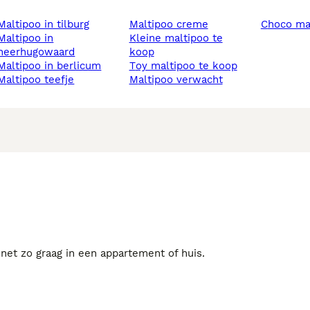
maltipoo in tilburg
maltipoo creme
choco ma
tipoo in
kleine maltipoo te
heerhugowaard
koop
maltipoo in berlicum
toy maltipoo te koop
maltipoo teefje
maltipoo verwacht
et zo graag in een appartement of huis.