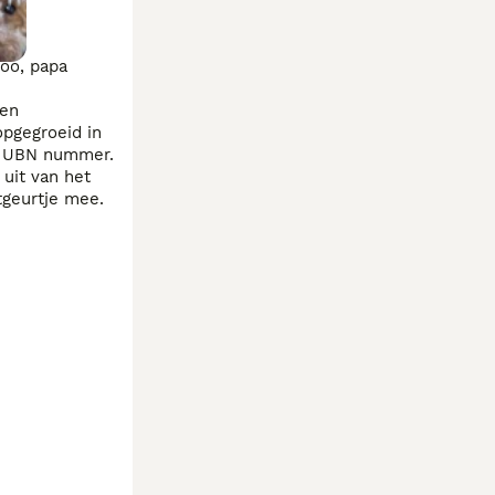
oo, papa 
en 
pgegroeid in 
n UBN nummer. 

uit van het 
geurtje mee. 