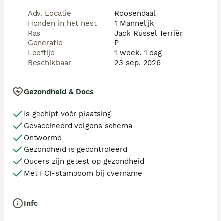
Adv. Locatie
Roosendaal
Mocht u graag meer info willen dan mag u vrijblijvend 
Honden in het nest
1 Mannelijk
contact opnemen.
Ras
Jack Russel Terriër
Generatie
P
Leeftijd
1 week, 1 dag
Beschikbaar
23 sep. 2026
Gezondheid & Docs
Is gechipt vóór plaatsing
Gevaccineerd volgens schema
Ontwormd
Gezondheid is gecontroleerd
Ouders zijn getest op gezondheid
Met FCI-stamboom bij overname
Info