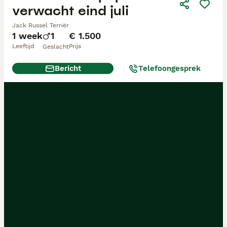
verwacht eind juli
Jack Russel Terriër
1 week
1
€ 1.500
Leeftijd
Prijs
Geslacht
Bericht
Telefoongesprek