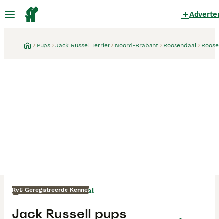
Adverte
Pups
Jack Russel Terriër
Noord-Brabant
Roosendaal
Roose
RvB Geregistreerde Kennel
Roosendaal
1 maand
Moeder
Jack Russell pups