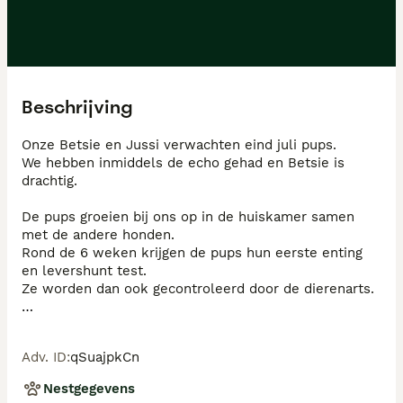
Beschrijving
Onze Betsie en Jussi verwachten eind juli pups.

We hebben inmiddels de echo gehad en Betsie is 
drachtig.

De pups groeien bij ons op in de huiskamer samen 
met de andere honden.

Rond de 6 weken krijgen de pups hun eerste enting 
en levershunt test.

Ze worden dan ook gecontroleerd door de dierenarts.

De pups zijn in het bezit van een stamboom, dna 
formulier, koopovereenkomst en entingboekje.

Adv. ID
:
qSuajpkCn
Beide ouders zijn getest op patella luxatie en erfelijke 
Nestgegevens
oogafwijkingen.
