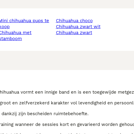
hihuahua pups te
chihuahua choco
koop
chihuahua zwart wit
uahua met
chihuahua zwart
stamboom
 Chihuahua vormt een innige band en is een toegewijde metgez
root en zelfverzekerd karakter vol levendigheid en persoonli
 dankzij zijn bescheiden ruimtebehoefte.
e training wanneer de sessies kort en gevarieerd worden gehou