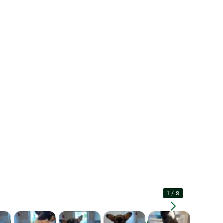
1
/
9
Vergroten