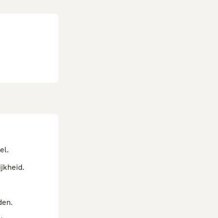
el.
jkheid.
den.