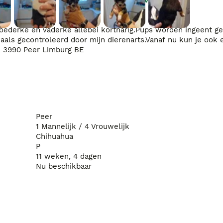
moederke en vaderke allebei kortharig.Pups worden ingeent gec
s gecontroleerd door mijn dierenarts.Vanaf nu kun je ook e
in 3990 Peer Limburg BE
Peer
1 Mannelijk / 4 Vrouwelijk
Chihuahua
P
11 weken, 4 dagen
Nu beschikbaar