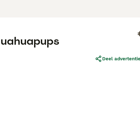
ihuahuapups
Deel advertenti