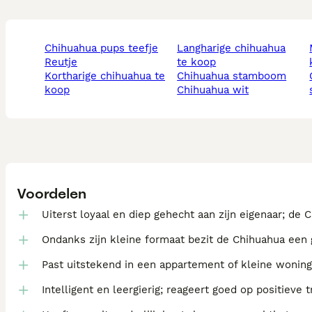
chihuahua pups teefje
langharige chihuahua
mini c
reutje
te koop
kortharige chihuahua te
chihuahua stamboom
chih
koop
chihuahua wit
Voordelen
Uiterst loyaal en diep gehecht aan zijn eigenaar; de
Ondanks zijn kleine formaat bezit de Chihuahua een g
Past uitstekend in een appartement of kleine woning
Intelligent en leergierig; reageert goed op positiev