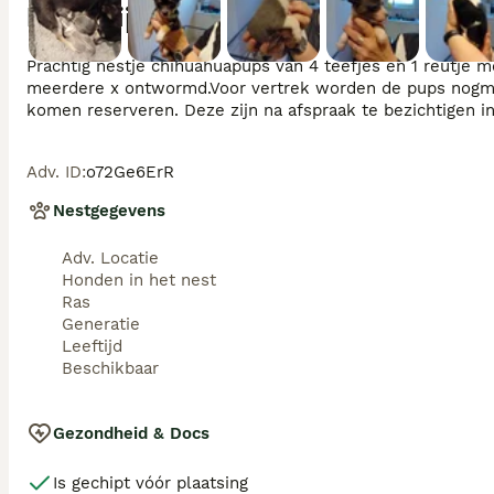
Beschrijving
Moeder
Prachtig nestje chihuahuapups van 4 teefjes en 1 reutje 
meerdere x ontwormd.Voor vertrek worden de pups nogmaal
komen reserveren. Deze zijn na afspraak te bezichtigen 
Adv. ID
:
o72Ge6ErR
Nestgegevens
Adv. Locatie
Honden in het nest
Ras
Generatie
Leeftijd
Beschikbaar
Gezondheid & Docs
Is gechipt vóór plaatsing