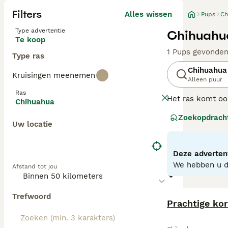
Filters
Alles wissen
Pups
Ch
Type advertentie
Chihuahua
Te koop
1 Pups gevonde
Type ras
Chihuahua
Kruisingen meenemen
Alleen puur
Ras
Het ras komt oor
Chihuahua
kleine karakters
Zoekopdrach
hondjes barsten 
Uw locatie
doorbrengen met
Lees onze
Chihu
Deze advertent
We hebben u do
Afstand tot jou
Trefwoord
Prachtige ko