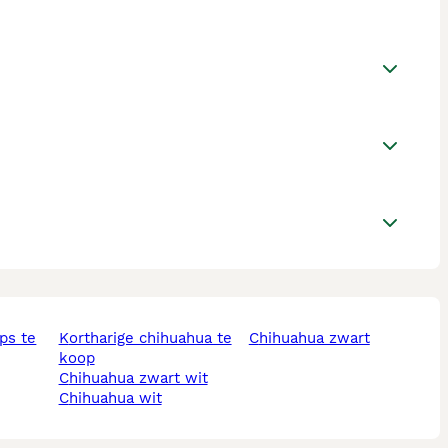
kortharige chihuahua te
chihuahua zwart
koop
chihuahua zwart wit
chihuahua wit