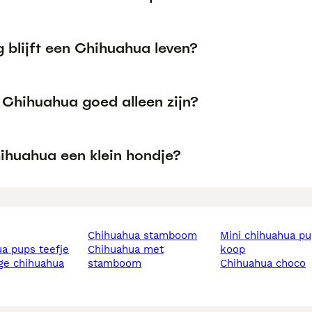
 blijft een Chihuahua leven?
 Chihuahua goed alleen zijn?
hihuahua een klein hondje?
chihuahua stamboom
mini chihuahua pups te
ua pups teefje
chihuahua met
koop
stamboom
chihuahua choco