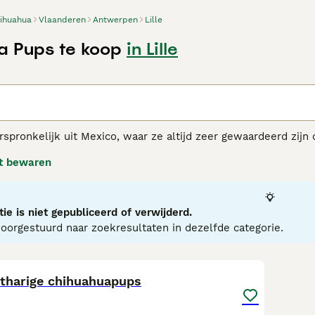
ihuahua
Vlaanderen
Antwerpen
Lille
 Pups te koop
in Lille
n
spronkelijk uit Mexico, waar ze altijd zeer gewaardeerd zijn o
 denken dat ze groter zijn dan ze eigenlijk zijn. Een ding dat
t bewaren
van energie en karakter. Het zijn loyale en aanhankelijke hond
 hun baasjes. Om deze reden kunnen Chihuahua's dan ook gee
ahua adviespagina
voor informatie over dit hondenras.
ie is niet gepubliceerd of verwijderd.
orgestuurd naar zoekresultaten in dezelfde categorie.
9
rtharige chihuahuapups