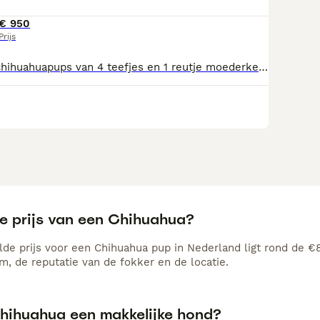
€ 950
Prijs
Prachtig nestje chihuahuapups van 4 teefjes en 1 reutje moederke en vaderke allebei kortharig.Pups worden ingeent gechipt en meerdere x ontwormd.Voor vertrek worden de pups nogmaals gecontroleerd door mijn dierenarts.Vanaf nu kun je ook een pupje komen reserveren. Deze zijn na afspraak te bezichtigen in 3990 Peer Limburg BE
de prijs van een Chihuahua?
de prijs voor een Chihuahua pup in Nederland ligt rond de €86
, de reputatie van de fokker en de locatie.
Chihuahua een makkelijke hond?