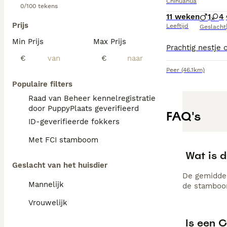
Chihuahua
0/100 tekens
11 weken
1
4
Prijs
Leeftijd
Geslacht
Min Prijs
Max Prijs
€
€
Peer
(46.1km)
Populaire filters
Raad van Beheer kennelregistratie
door PuppyPlaats geverifieerd
FAQ's
ID-geverifieerde fokkers
Met FCI stamboom
Wat is 
Geslacht van het huisdier
De gemiddel
Mannelijk
de stamboom
Vrouwelijk
Is een 