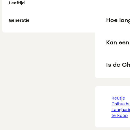
Leeftijd
Hoe lang
Generatie
Kan een
Is de C
reutje
chihuah
langharige chihuahua
te koop