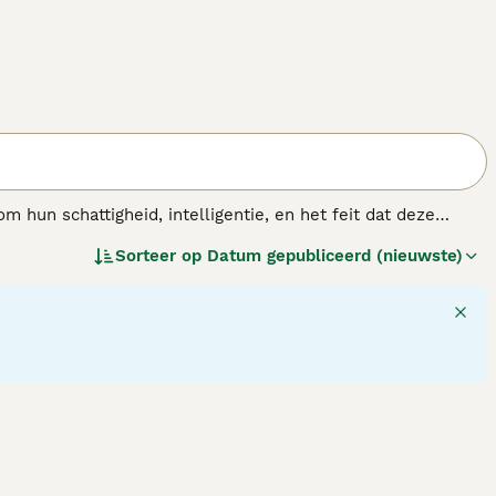
m hun schattigheid, intelligentie, en het feit dat deze
 een Chihuahua niet is, is puur een schoothondje. Deze kleine
Sorteer op
Datum gepubliceerd (nieuwste)
jes die niets liever doen dan zo veel mogelijk tijd
n langere tijd alleen gelaten te worden.