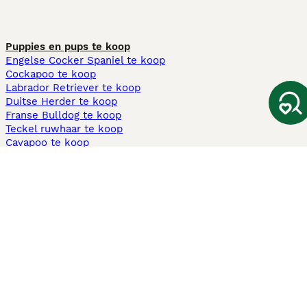
Puppies en pups te koop
Engelse Cocker Spaniel te koop
Cockapoo te koop
Labrador Retriever te koop
Duitse Herder te koop
Franse Bulldog te koop
Teckel ruwhaar te koop
Cavapoo te koop
Andere populaire pagina's
Honden te koop in Amsterdam
Pups te koop Limburg​
Pups te koop Friesland​
Honden te koop in Gelderland
Honden te koop in Den Haag
Honden te koop in Enschede
Adopteer hond in Nederland