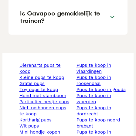
Is Cavapoo gemakkelijk te
trainen?
dierenarts pups te
pups te koop in
koop
vlaardingen
kleine pups te koop
pups te koop in
gratis pups
roosendaal
toy pups te koop
pups te koop in gouda
hond met stamboom
pups te koop in
particulier nestje pups
woerden
niet-rashonden pups
pups te koop in
te koop
dordrecht
kortharig pups
pups te koop noord
wit pups
brabant
mini hondje kopen
pups te koop in