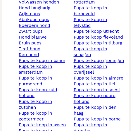
volwassen honden
rotterdam
hond langharig
pups te koop in
grijs pups
barneveld
abrikoos pups
pups te koop in
boerderij hond
lelystad
zwart pups
pups te koop utrecht
hond blauwe
pups te koop flevoland
bruin pups
pups te koop in tilburg
teef hond
pups te koop in
reu hond
schagen
pups te koop in baarn
pups te koop groningen
pups te koop in
pups te koop in
amsterdam
overijssel
pups te koop in
pups te koop in almere
purmerend
pups te koop in tiel
pups te koop zuid
pups te koop in soest
holland
pups te koop noord
pups te koop in
holland
zutphen
pups te koop in den
pups te koop in
haag
zoetermeer
pups te koop in borne
pups te koop in assen
pups te koop in
pups te koop in
drenthe