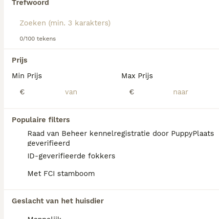
Trefwoord
Cavapoo
— bepalen in grote mate het vachttype en de
allergievriendelijkheid.
F1 Cavapoos
zijn een 50/50 mix van
Poedel en Cavalier en kunnen variëren van golvend tot
licht krullend haar.
F1b Cavapoos
, gekruist met een
0/100 tekens
Poedel, hebben vaak rond de 75% Poedelgenen en dus een
meer voorspelbare, laag-verharende vacht.
F1bb
Cavapoos
Prijs
(ongeveer 87,5% Poedel) zijn meestal de meest
hypoallergene met strakke krullen en minimale verharing.
Min Prijs
Max Prijs
F2 Cavapoos
, afkomstig uit twee F1-ouders, kunnen meer
We hebben 0 Cavapoo Pups te koop in
variatie tonen in zowel uiterlijk als vachttype.
€
€
Heerlen gevonden.
Als je toekomstige resultaten wil zien voor deze 
exacte zoekopdracht, sla dan je zoekopdracht op en 
Populaire filters
vind jouw perfecte hond:
Raad van Beheer kennelregistratie door PuppyPlaats
Zoekopdracht bewaren
geverifieerd
ID-geverifieerde fokkers
Met FCI stamboom
FAQ's
Geslacht van het huisdier
Hoeveel kost een Cavapoo?