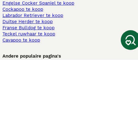
Engelse Cocker Spaniel te koop
Cockapoo te koop
Labrador Retriever te koop
Duitse Herder te koop
Franse Bulldog te koop
Teckel ruwhaar te koop
Cavapoo te koop
Andere populaire pagina's
Honden te koop in Amsterdam
Pups te koop Limburg​
Pups te koop Friesland​
Honden te koop in Gelderland
Honden te koop in Den Haag
Honden te koop in Enschede
Adopteer hond in Nederland
Informatie
Over ons
Privacybeleid
Support