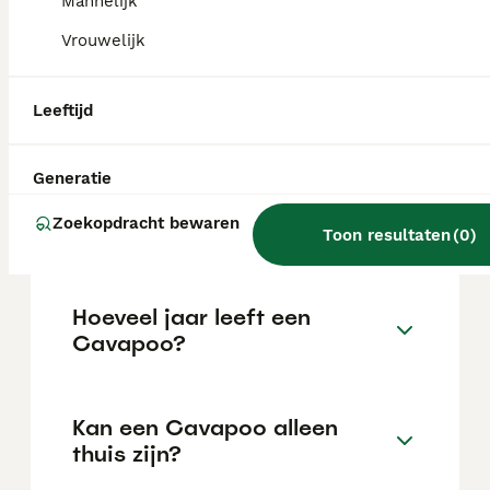
Mannelijk
De gemiddelde prijs voor een Cavapoo pup
Vrouwelijk
in Nederland ligt rond de €1190 maar dit kan
variëren afhankelijk van factoren zoals de
stamboom, de reputatie van de fokker en de
Leeftijd
locatie.
Generatie
Wat is het karakter van een
Zoekopdracht bewaren
Cavapoo?
Toon resultaten
(
0
)
Hoeveel jaar leeft een
Cavapoo?
Kan een Cavapoo alleen
thuis zijn?