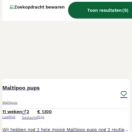
Zoekopdracht bewaren
Toon resultaten
(
9
)
9
Maltipoo pups
Maltipoo
11 weken
2
€ 1.100
Leeftijd
Prijs
Geslacht
Wij hebben nog 2 hele mooie Maltipoo pups nog 2 reutjes reutjes beschikbaar. 1 zwarte en 1 blonde. Ze mogen het nest al verlaten en hebben de nodige inentingen en vaccinaties gehad en hebben hun NL-paspoort in bezit