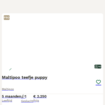
PRO
10
Maltipoo teefje puppy
Maltipoo
5 maanden
1
€ 2.250
Leeftijd
Prijs
Geslacht