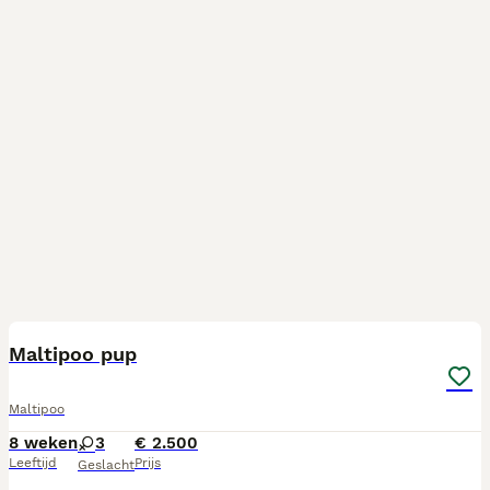
20
Maltipoo pup
Maltipoo
8 weken
3
€ 2.500
Leeftijd
Prijs
Geslacht