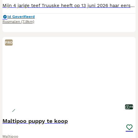
Mijn 4 jarige teef Truuske heeft op 13 juni 2026 haar eerste nestje gekregen waarbij ze 4 schattige teefjes op de wereld heeft gezet waarvan er 2 zijn verkocht. Het ras van de moederhond is Maltipoo Boomer en van de vaderhond Maltipoo. Allebei zijn ze een kruising van dwergpoedel-maltezer. Vanaf 8 augustus zoeken ze een nieuw huisje. Op 27 juli hebben de pups een paspoort, chip en gezondheidscheck gekregen en de eerste vaccinatie voor Hondenziekte en Parvo. Mocht u interesse hebben in één van deze schatjes kunt u mij een appje sturen of bellen naar 0640145774.
Id Geverifieerd
Rosmalen
(7.9km)
PRO
11
Maltipoo puppy te koop
Maltipoo