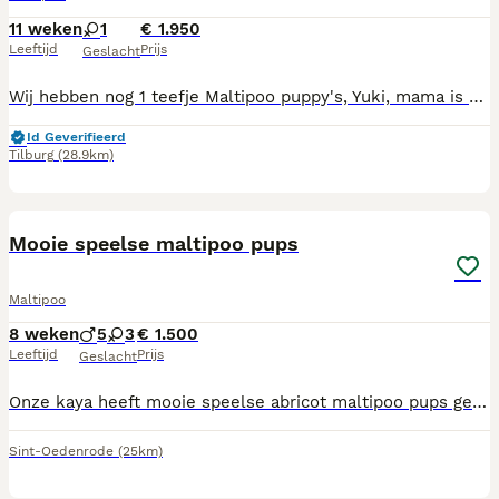
11 weken
1
€ 1.950
Leeftijd
Prijs
Geslacht
Wij hebben nog 1 teefje Maltipoo puppy's, Yuki, mama is Maltipoo, papa toypoedel en volledig getest. Mama, foto 11, en papa, foto 10, wonen beiden bij ons. Onze puppy's zijn gechipt, 2 x vaccinatie gehad, ontwormd volgens schema, nagekeken door onze dierenarts en geregistreerd bij NDG Nederland. Alle puppy's hebben een Europees Nederlands paspoort. Onze pups zijn geboren en opgegroeid in onze woonkamer zodat ze alle geluiden (tv, stofzuiger etc, meekrijgen voor een goede socialisatie. Wij zijn in bezit van UBN nummer. Wij zoeken voor onze pups een baasje voor het leven, die veel tijd aan de pups kunnen besteden, ze maken graag deel uit van het gezin, het liefst met tuin omdat ze graag buiten spelen Als de pups verhuizen naar hun nieuwe baasjes krijgen ze brokjes voor de eerste weken, mandje, speeltjes, nestgeurtje mee.
Id Geverifieerd
Tilburg
(28.9km)
7
Mooie speelse maltipoo pups
Maltipoo
8 weken
5
3
€ 1.500
Leeftijd
Prijs
Geslacht
Onze kaya heeft mooie speelse abricot maltipoo pups gekregen 5 reuen en 3 teefjes De pups zijn volgens schema ontwormt - ingeënt - gechipt - europees paspoort onderzocht en goedgekeurd door dierenarts De pups worden goed gesocialiseerd en groeien met kinderen op De pups mogen het nest en de moeder vanaf 3 augustus verlaten Ze zijn dan 8 wk oud Liever appen of bellen Meer info 06 2393 3521
Sint-Oedenrode
(25km)