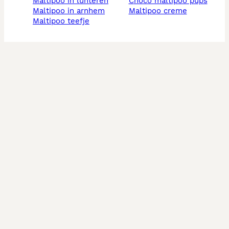
maltipoo in lunteren
choco maltipoo pups
maltipoo in arnhem
maltipoo creme
maltipoo teefje