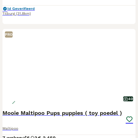
Id Geverifieerd
Tilburg
(31.8km)
PRO
40
Mooie Maltipoo Pups puppies ( toy poedel )
Maltipoo