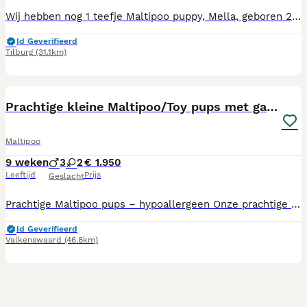
Wij hebben nog 1 teefje Maltipoo puppy, Mella, geboren 21-2-2026. Ze mag vanaf nu het nest verlaten. Mama is Maltipoo, papa dwergpoedel en volledig getest. Mama, foto 6, en papa, foto 7, wonen beiden bij ons. De puppy's zijn gechipt, alle vaccinaties incl. rabiës spuit, ontwormd volgens schema, nagekeken door onze dierenarts en geregistreerd bij NDG Nederland. Alle puppy's hebben een Europees Nederlands paspoort. Onze pups zijn geboren en opgegroeid in onze woonkamer zodat ze alle geluiden (tv, stofzuiger etc, meekrijgen voor een goede socialisatie. Wij zijn in bezit van UBN nummer. Wij zoeken voor onze pups een baasje voor het leven, die veel tijd aan de pups kunnen besteden, ze maken graag deel uit van het gezin. Als de pups verhuizen naar hun nieuwe baasjes krijgen ze brokjes voor de eerste weken, mandje, speeltjes, nestgeurtje mee. Tel.nr. 06-19346176 of mail adrutten@ziggo.nl
Id Geverifieerd
Tilburg
(31.1km)
13
Prachtige kleine Maltipoo/Toy pups met garantie!🐶
Maltipoo
9 weken
3
2
€ 1.950
Leeftijd
Prijs
Geslacht
Prachtige Maltipoo pups – hypoallergeen Onze prachtige Maltipoo pups zijn op zoek naar een liefdevol thuis. De moeder is een Maltipoo en de vader een Toy Poedel. De pups zijn hypoallergeen en verharen niet. De pups groeien bij ons in huis op en worden daardoor goed gesocialiseerd. Ze komen dagelijks in aanraking met mensen en kinderen en zijn gewend aan de geluiden van het dagelijkse gezinsleven. Voordat zij naar hun nieuwe baasje gaan, worden de pups nagekeken door de dierenarts en voorzien van een Europees dierenpaspoort. Daarnaast zijn zij gechipt, gevaccineerd en 3 keer ontwormd. Vanaf juli mogen de pups het nest verlaten. De pups zullen naar verwachting een volwassen gewicht bereiken van ongeveer 4 tot maximaal 5 kilo, met een schofthoogte van circa 25 cm. Vraagprijs: € 1950 per pup. U bent van harte welkom om geheel vrijblijvend kennis te komen maken met de pups. Onder het genot van een kop koffie of thee kunt u de pups ontmoeten en al uw vragen stellen. Mocht u nog op vakantie gaan, dan is later ophalen of tijdelijke opvang in overleg mogelijk. 🐾 Interesse? Neem gerust contact met ons op voor meer informatie of een vrijblijvende kennismaking. ☕️🐾
Id Geverifieerd
Valkenswaard
(46.8km)