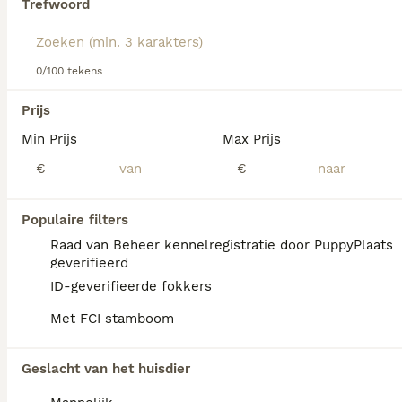
Trefwoord
eigenaren. Ze hebben een consequente en vroege
socialisatie nodig om overmatige beschermingsdrang te
voorkomen. Veel mensen zoeken naar
rottweiler pups te
koop
omdat ze op zoek zijn naar een trouwe en waakzame
0/100 tekens
metgezel. Hun geschiktheid ligt bij actieve eigenaren die
voldoende tijd hebben voor training en lichaamsbeweging,
Prijs
want deze hond vergt dagelijkse activiteit en mentale
uitdaging. Door hun natuurlijke waakinstinct zijn ze minder
Min Prijs
Max Prijs
geschikt voor beginnende hondenbezitters, maar met de
We hebben 0 Rottweiler Pups te koop in Hei-
juiste zorg en aandacht vormen ze een geweldige
€
€
en Boeicop gevonden.
toevoeging aan het gezin.
Als je toekomstige resultaten wil zien voor deze 
exacte zoekopdracht, sla dan je zoekopdracht op en 
Populaire filters
vind jouw perfecte hond:
Raad van Beheer kennelregistratie door PuppyPlaats
Zoekopdracht bewaren
geverifieerd
ID-geverifieerde fokkers
Met FCI stamboom
FAQ's
Geslacht van het huisdier
Wat is de prijs van een