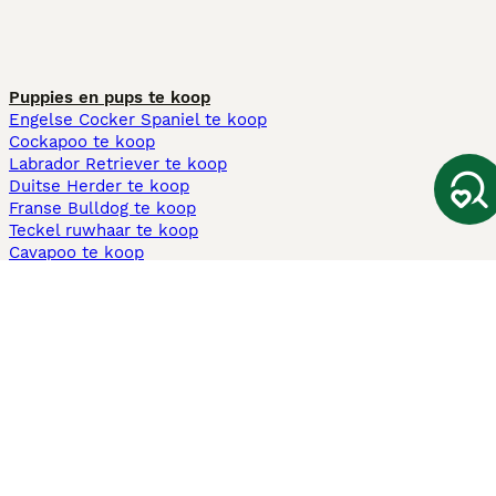
Puppies en pups te koop
Engelse Cocker Spaniel te koop
Cockapoo te koop
Labrador Retriever te koop
Duitse Herder te koop
Franse Bulldog te koop
Teckel ruwhaar te koop
Cavapoo te koop
Andere populaire pagina's
Honden te koop in Amsterdam
Pups te koop Limburg​
Pups te koop Friesland​
Honden te koop in Gelderland
Honden te koop in Den Haag
Honden te koop in Enschede
Adopteer hond in Nederland