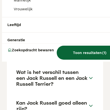
Mannelijk
Vrouwelijk
De gemiddelde prijs voor een Jack Russel
Terrier pup in Nederland ligt rond de €645
maar dit kan variëren afhankelijk van
factoren zoals de stamboom, de reputatie
Leeftijd
van de fokker en de locatie.
Generatie
Is een Jack Russell een
Zoekopdracht bewaren
makkelijke hond?
Toon resultaten
(
1
)
Wat is het verschil tussen
een Jack Russell en een Jack
Russell Terrier?
Kan Jack Russell goed alleen
zijn?