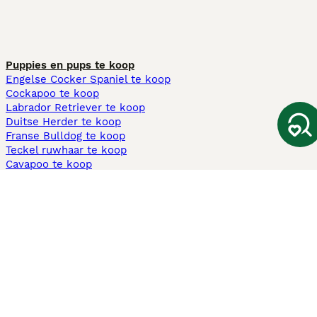
Puppies en pups te koop
Engelse Cocker Spaniel te koop
Cockapoo te koop
Labrador Retriever te koop
Duitse Herder te koop
Franse Bulldog te koop
Teckel ruwhaar te koop
Cavapoo te koop
Andere populaire pagina's
Honden te koop in Amsterdam
Pups te koop Limburg​
Pups te koop Friesland​
Honden te koop in Gelderland
Honden te koop in Den Haag
Honden te koop in Enschede
Adopteer hond in Nederland