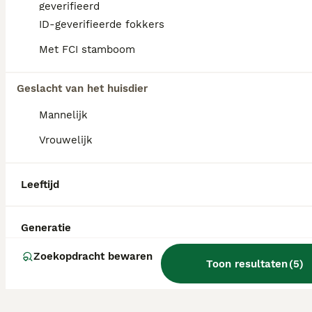
geverifieerd
ID-geverifieerde fokkers
Onze blue & tan Jack Russell heeft een nestje van 5 pups. Ze zijn opgegroeid in huis en worden goed gesocialiseerd. Ze zijn gechipt, gevaccineerd, ontwormd volgens schema en zijn nagekeken door de dierenarts en gezondverklaard. Ze zijn gewend aan andere honden en katten. Vader en moeder zijn beide aanwezig. 🩷 black merle teefje € 900,- 💙 black merle reutje € 900,- 🩷 black & tan teefje € 800,- 💙 black & tan reutje € 800,- 💙 bont reutje € 750,- Voor reservering vragen we een aanbetaling van €200,-
Met FCI stamboom
Baarle-Nassau
(41.1km)
Geslacht van het huisdier
Mannelijk
Vrouwelijk
Leeftijd
Generatie
Zoekopdracht bewaren
Toon resultaten
(
5
)