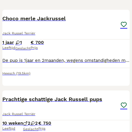
4
Choco merle Jackrussel
Jack Russel Terriër
1 jaar
1
€ 700
Leeftijd
Prijs
Geslacht
De pup is 1jaar en 2maanden, wegens omstandigheden moet ik helaas afstand van haar doen, opzoek naar een nieuwe goudenmandje bij meer info kunt u me bellen of appen 0646796606 mvg
Heesch
(19.5km)
13
Prachtige schattige Jack Russell pups
Jack Russel Terriër
10 weken
2
2
€ 750
Leeftijd
Prijs
Geslacht