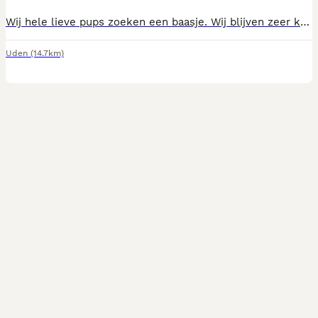
Wij hele lieve pups zoeken een baasje. Wij blijven zeer klein We zijn ingeënt ontwormd en gechipt Beide ouders zijn hier aanwezig. Zijn ook al helemaal gesocialiseerd Bel voor info naar 0651405527
Uden
(14.7km)