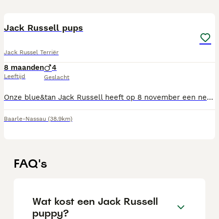
10
Jack Russell pups
Jack Russel Terriër
8 maanden
4
Leeftijd
Geslacht
Onze blue&tan Jack Russell heeft op 8 november een nestje pups gekregen, 4 reutjes. Vader is een black merle en woont ook bij ons. Beide ouders zijn laagbenig. Ze groeien op in huiselijke kring en worden elke 2 weken ontwormd, ze worden nagekeken door de dierenarts en gechipt en krijgen een Europees paspoort mee. Ze groeien op met andere honden en katten. Het zijn lieve aanhankelijke sociale puppy’s. Ze mogen het nestje vanaf volgend weekend verlaten. Voor reservering vragen we een aanbetaling van €200 💙 black merle reu € 900 💙 white merle reu (met blauwe ogen) €900 ( gereserveerd voor Sander ) 💙 black & tan reu € 800 💙 3 kleurige bonte reu €750
Baarle-Nassau
(38.9km)
FAQ's
Wat kost een Jack Russell
puppy?