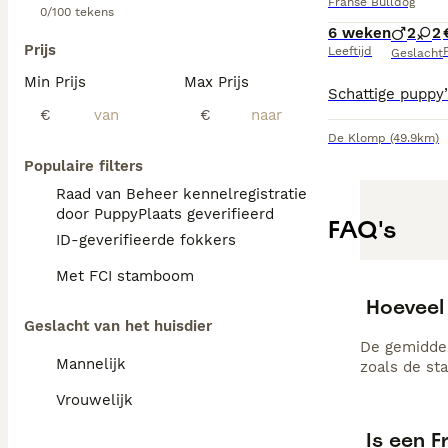
Franse Bulldog
0/100 tekens
6 weken
2
2
Prijs
Leeftijd
P
Geslacht
Min Prijs
Max Prijs
€
€
De Klomp
(49.9km)
Populaire filters
Raad van Beheer kennelregistratie
door PuppyPlaats geverifieerd
FAQ's
ID-geverifieerde fokkers
Met FCI stamboom
Hoeveel
Geslacht van het huisdier
De gemiddel
Mannelijk
zoals de st
Vrouwelijk
Is een 