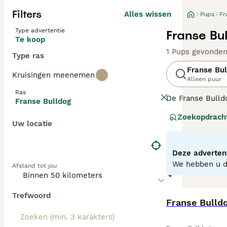
Filters
Alles wissen
Pups
Fr
Type advertentie
Franse Bu
Te koop
1 Pups gevonde
Type ras
Franse Bul
Kruisingen meenemen
Alleen puur
Ras
De Franse Bulld
Franse Bulldog
gemakkelijk aan
Zoekopdrach
en doen niets l
Uw locatie
Lees onze
Frans
Deze advertent
We hebben u do
Afstand tot jou
Trefwoord
Franse Bulld