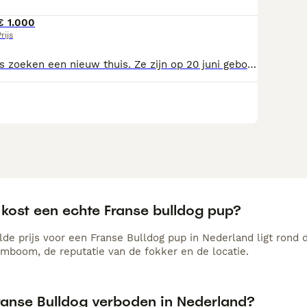
€ 1.000
rijs
Schattige puppy’s zoeken een nieuw thuis. Ze zijn op 20 juni geboren. Zowel de ouders als de puppy’s zijn helemaal gezond. Als u geïnteresseerd bent, beantwoord ik graag al uw vragen.
 kost een echte Franse bulldog pup?
de prijs voor een Franse Bulldog pup in Nederland ligt rond d
amboom, de reputatie van de fokker en de locatie.
Franse Bulldog verboden in Nederland?