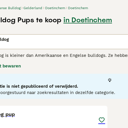
anse Bulldog
Gelderland
Doetinchem
Doetinchem
lldog Pups te koop
in Doetinchem
n
ldog
og is kleiner dan Amerikaanse en Engelse bulldogs. Ze hebbe
past aan verschillende levensstijlen en huiselijke omgevinge
t bewaren
iever dan tijd doorbrengen met hun baasjes.
e Bulldog adviespagina
voor informatie over dit hondenras.
ie is niet gepubliceerd of verwijderd.
orgestuurd naar zoekresultaten in dezelfde categorie.
4
og pup