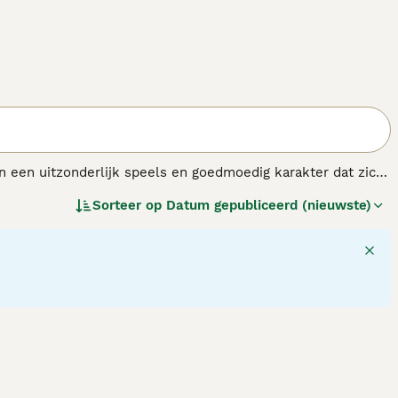
n een uitzonderlijk speels en goedmoedig karakter dat zich
n. Frenchies kunnen veel aandacht vragen (maar ook geven!)
Sorteer op
Datum gepubliceerd (nieuwste)