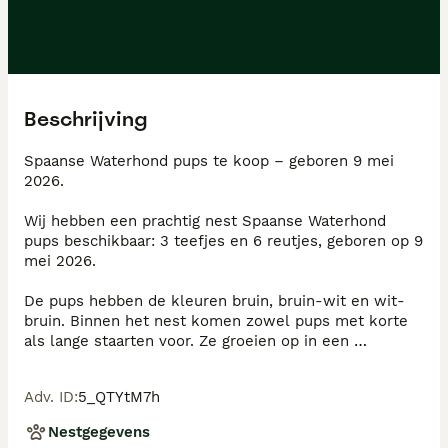
Beschrijving
Spaanse Waterhond pups te koop – geboren 9 mei 
2026.

Wij hebben een prachtig nest Spaanse Waterhond 
pups beschikbaar: 3 teefjes en 6 reutjes, geboren op 9 
mei 2026.

De pups hebben de kleuren bruin, bruin-wit en wit-
bruin. Binnen het nest komen zowel pups met korte 
als lange staarten voor. Ze groeien op in een 
liefdevolle, huiselijke omgeving en krijgen alle 
aandacht die nodig is voor een goede socialisatie en 
Adv. ID
:
5_QTYtM7h
een stabiele start.

Nestgegevens
De Spaanse Waterhond is een intelligente, actieve en 