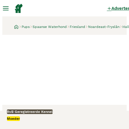
Adverte
Pups
Spaanse Waterhond
Friesland
Noardeast-Fryslân
Hal
RvB Geregistreerde Kennel
Hallum
1 maand
Moeder
Spaanse Waterhond