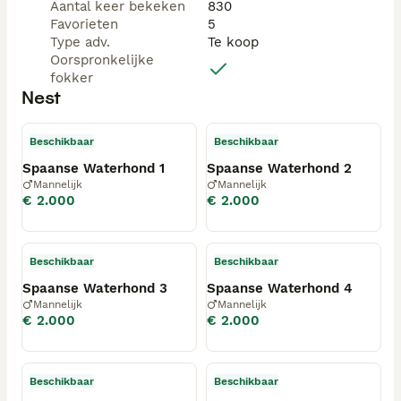
wij eerst kennis met geïnteresseerden via 
Aantal keer bekeken
830
videobellen. Op die manier kunnen wij elkaar leren 
Favorieten
5
kennen en kunt u de pups alvast bekijken zonder 
Type adv.
Te koop
onnodige stress voor de moeder.

Oorspronkelijke
fokker
Heeft u interesse of wilt u meer informatie over de 
Nest
pups en hun ouders? Neem dan gerust contact met 
ons op.

Beschikbaar
Beschikbaar
Wij vinden het belangrijk dat onze pups een passend 
Spaanse Waterhond 1
Spaanse Waterhond 2
en liefdevol thuis krijgen. Alleen serieuze reacties.

Mannelijk
Mannelijk
€ 2.000
€ 2.000
kijk ook op spaansewaterhond.nl

Beschikbaar
Beschikbaar
Spaanse Waterhond 3
Spaanse Waterhond 4
Mannelijk
Mannelijk
€ 2.000
€ 2.000
Beschikbaar
Beschikbaar