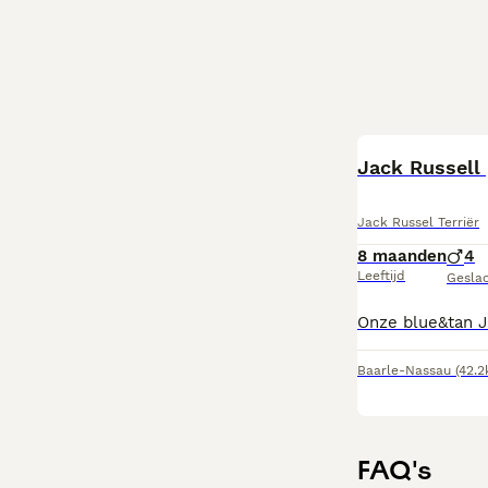
Jack Russell
Jack Russel Terriër
8 maanden
4
Leeftijd
Gesla
Baarle-Nassau
(42.
FAQ's