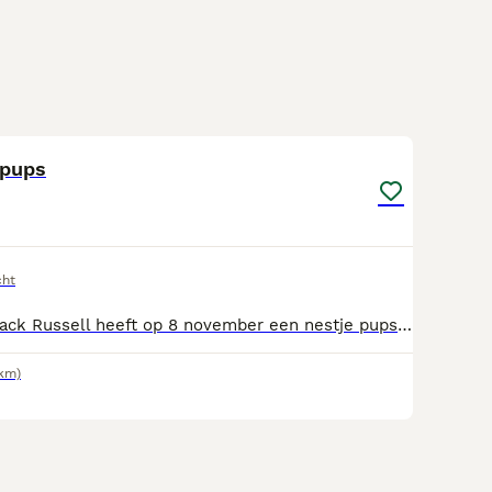
10
 pups
cht
Onze blue&tan Jack Russell heeft op 8 november een nestje pups gekregen, 4 reutjes. Vader is een black merle en woont ook bij ons. Beide ouders zijn laagbenig. Ze groeien op in huiselijke kring en worden elke 2 weken ontwormd, ze worden nagekeken door de dierenarts en gechipt en krijgen een Europees paspoort mee. Ze groeien op met andere honden en katten. Het zijn lieve aanhankelijke sociale puppy’s. Ze mogen het nestje vanaf volgend weekend verlaten. Voor reservering vragen we een aanbetaling van €200 💙 black merle reu € 900 💙 white merle reu (met blauwe ogen) €900 ( gereserveerd voor Sander ) 💙 black & tan reu € 800 💙 3 kleurige bonte reu €750
2km)