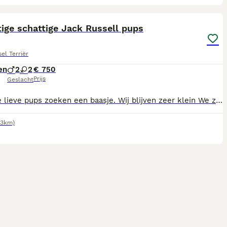
13
ige schattige Jack Russell pups
el Terriër
en
2
2
€ 750
Prijs
Geslacht
Wij hele lieve pups zoeken een baasje. Wij blijven zeer klein We zijn ingeënt ontwormd en gechipt Beide ouders zijn hier aanwezig. Zijn ook al helemaal gesocialiseerd Bel voor info naar 0651405527
.3km)