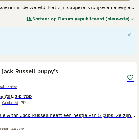
ieren in de wereld. Het zijn dappere, vrolijke en energieke
 ze zoveel energie hebben, hebben ze de juiste hoeveelheid
Sorteer op
Datum gepubliceerd (nieuwste)
den te zijn.
16
e jack Russell puppy’s
el Terriër
n
3
2
€ 750
Prijs
Geslacht
Onze blue & tan Jack Russell heeft een nestje van 5 pups. Ze zijn opgegroeid in huis en worden goed gesocialiseerd. Ze zijn gechipt, gevaccineerd, ontwormd volgens schema en zijn nagekeken door de dierenarts en gezondverklaard. Ze zijn gewend aan andere honden en katten. Vader en moeder zijn beide aanwezig. 🩷 black merle teefje € 900,- 💙 black merle reutje € 900,- 🩷 black & tan teefje € 800,- 💙 black & tan reutje € 800,- 💙 bont reutje € 750,- Voor reservering vragen we een aanbetaling van €200,-
assau
(44.7km)