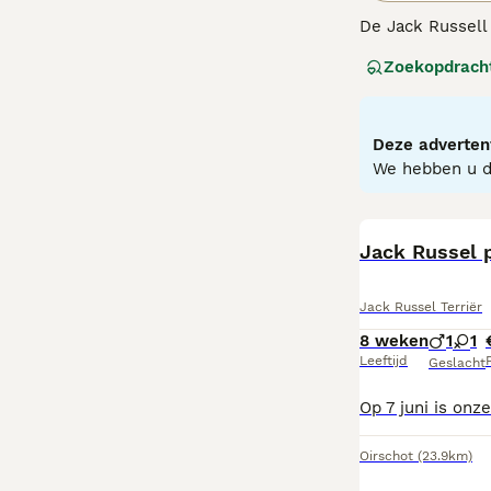
De Jack Russell
honden die zich
Zoekopdrach
beweging en men
Lees onze
Jack 
Deze advertent
We hebben u do
Jack Russel 
Jack Russel Terriër
8 weken
1
1
Leeftijd
P
Geslacht
Oirschot
(23.9km)