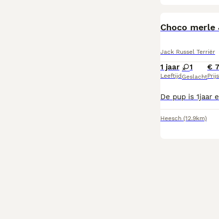
Choco merle 
Jack Russel Terriër
1 jaar
1
€ 
Leeftijd
Prijs
Geslacht
Heesch
(12.9km)