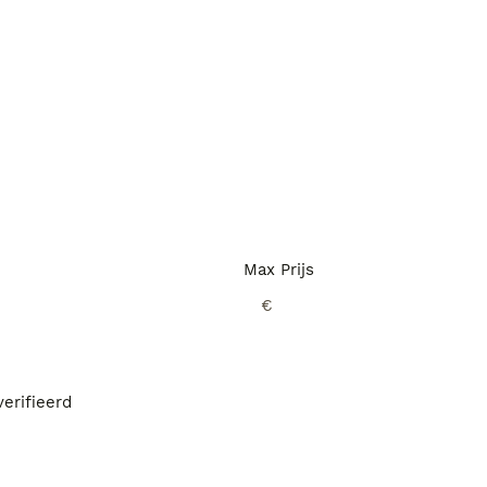
Max Prijs
€
erifieerd