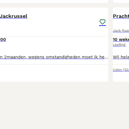
4
Jackrussel
Pracht
Jack Russ
700
10 wek
Leeftijd
De pup is 1jaar en 2maanden, wegens omstandigheden moet ik helaas afstand van haar doen, opzoek naar een nieuwe goudenmandje bij meer info kunt u me bellen of appen 0646796606 mvg
Uden
(20