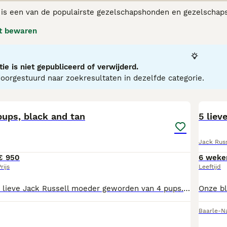
 is een van de populairste gezelschapshonden en gezelschapsd
 op hun gemak voelen in de buurt van mensen. Echter, omdat
t bewaren
tale stimulatie nodig om echt gelukkige, goed opgevoede hon
Russell adviespagina
voor informatie over dit hondenras.
ie is niet gepubliceerd of verwijderd.
orgestuurd naar zoekresultaten in dezelfde categorie.
7
pups, black and tan
5 liev
Jack Russ
€ 950
6 weke
rijs
Leeftijd
Op 7 juni is onze lieve Jack Russell moeder geworden van 4 pups. Hiervan zijn nog 1 teefje en 1 reutje beschikbaar. Ze zijn gewent aan andere honden, katten en kinderen. Ze zijn inmiddels meerdere keren ontwormd, gechipt, ingeënt en nagekeken door de dierenarts en helemaal gezond bevonden. Heeft u interesse in een van onze pups dan kunt u mailen of bellen naar 06-23952562 Omdat ze inmiddels 8 weken oud zijn en goed zelfstandig kunnen eten mogen ze eventueel meteen mee met hun nieuwe baasje. Ze krijgen dan behalve hun Europees paspoort ook wat brokjes mee die ze hier gewend zijn te eten. Prijs: 950 euro
Baarle-N