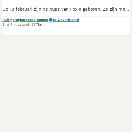
Op 18 februari zijn de pups van Foxie geboren. Ze zijn met 7 stuks, 3 reutjes en 4 teefjes. Het gaat goed met ze, ze groeien goed, groeien op in de huiskamer samen met andere honden en katten. Ze zijn inmiddels nagekeken door de dierenarts, Ze banjeren vrij en vrolijk door de wereld en zijn nu toe aan een eigen baas en nieuwe avonturen. Nog 2 reutjes en 1 teefje beschikbaar. Ze zijn ook klaar om naar het buitenland te verhuizen, ze hebben de rabies enting gehad. De stambomen zijn al aanwezig Voor interesse graag bellen of appen
RvB geregistreerde kennel
Id Geverifieerd
Sint Philipsland
(37.7km)