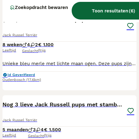
14
Zoekopdracht bewaren
Toon resultaten
(
6
)
(blue) merle Jack Russell pup
Jack Russel Terriër
8 weken
4
2
€ 1.100
Leeftijd
Prijs
Geslacht
Unieke bleu merle met lichte maan ogen. Deze pups zijn geboren op 7-06-26 in een nest van 6 pups. Het nestje word samen met moeder in een huiselijke omgeving gehouden en zijn dus huis zindelijk. eerste inenting afgegeven op 23-07-26 samen met paspoort en chip. UBN nr: 7522323
Id Geverifieerd
Oudenbosch
(17.6km)
35
Nog 3 lieve Jack Russell pups met stamboom
Jack Russel Terriër
5 maanden
3
4
€ 1.500
Leeftijd
Prijs
Geslacht