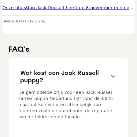
Onze blue&tan Jack Russell heeft op 8 november een nestje pups gekregen, 4 reutjes. Vader is een black merle en woont ook bij ons. Beide ouders zijn laagbenig. Ze groeien op in huiselijke kring en worden elke 2 weken ontwormd, ze worden nagekeken door de dierenarts en gechipt en krijgen een Europees paspoort mee. Ze groeien op met andere honden en katten. Het zijn lieve aanhankelijke sociale puppy’s. Ze mogen het nestje vanaf volgend weekend verlaten. Voor reservering vragen we een aanbetaling van €200 💙 black merle reu € 900 💙 white merle reu (met blauwe ogen) €900 ( gereserveerd voor Sander ) 💙 black & tan reu € 800 💙 3 kleurige bonte reu €750
Baarle-Nassau
(20.8km)
FAQ's
Wat kost een Jack Russell
puppy?
De gemiddelde prijs voor een Jack Russel
Terrier pup in Nederland ligt rond de €645
maar dit kan variëren afhankelijk van
factoren zoals de stamboom, de reputatie
van de fokker en de locatie.