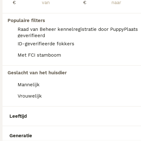
€
€
Onze blue & tan Jack Russell heeft een nestje van 5 pups. Ze zijn opgegroeid in huis en worden goed gesocialiseerd. Ze zijn gechipt, gevaccineerd, ontwormd volgens schema en zijn nagekeken door de dierenarts en gezondverklaard. Ze zijn gewend aan andere honden en katten. Vader en moeder zijn beide aanwezig. 🩷 black merle teefje € 900,- 💙 black merle reutje € 900,- 🩷 black & tan teefje € 800,- 💙 black & tan reutje € 800,- 💙 bont reutje € 750,- Voor reservering vragen we een aanbetaling van €200,-
Populaire filters
Baarle-Nassau
(19.2km)
Raad van Beheer kennelregistratie door PuppyPlaats
geverifieerd
ID-geverifieerde fokkers
Met FCI stamboom
Geslacht van het huisdier
Mannelijk
Vrouwelijk
Leeftijd
Generatie