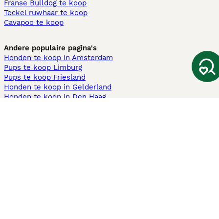
Franse Bulldog te koop
Teckel ruwhaar te koop
Cavapoo te koop
Andere populaire pagina's
Honden te koop in Amsterdam
Pups te koop Limburg​
Pups te koop Friesland​
Honden te koop in Gelderland
Honden te koop in Den Haag
Honden te koop in Enschede
Adopteer hond in Nederland
Informatie
Over ons
Privacybeleid
Support
Pers
Voorwaarden
Pups verkopen
Honden test