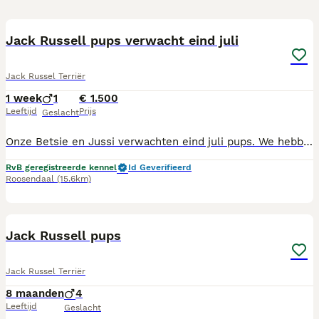
1
Jack Russell pups verwacht eind juli
Jack Russel Terriër
1 week
1
€ 1.500
Leeftijd
Prijs
Geslacht
Onze Betsie en Jussi verwachten eind juli pups. We hebben inmiddels de echo gehad en Betsie is drachtig. De pups groeien bij ons op in de huiskamer samen met de andere honden. Rond de 6 weken krijgen de pups hun eerste enting en levershunt test. Ze worden dan ook gecontroleerd door de dierenarts. De pups zijn in het bezit van een stamboom, dna formulier, koopovereenkomst en entingboekje. Beide ouders zijn getest op patella luxatie en erfelijke oogafwijkingen. Mocht u graag meer info willen dan mag u vrijblijvend contact opnemen.
RvB geregistreerde kennel
Id Geverifieerd
Roosendaal
(15.6km)
10
Jack Russell pups
Jack Russel Terriër
8 maanden
4
Leeftijd
Geslacht