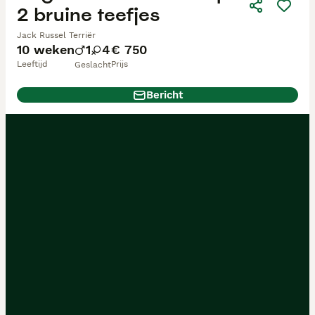
2 bruine teefjes
Jack Russel Terriër
10 weken
1
4
€ 750
Leeftijd
Prijs
Geslacht
Bericht