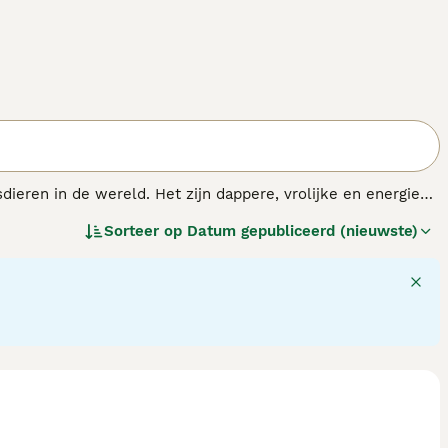
ieren in de wereld. Het zijn dappere, vrolijke en energieke
 ze zoveel energie hebben, hebben ze de juiste hoeveelheid
Sorteer op
Datum gepubliceerd (nieuwste)
den te zijn.