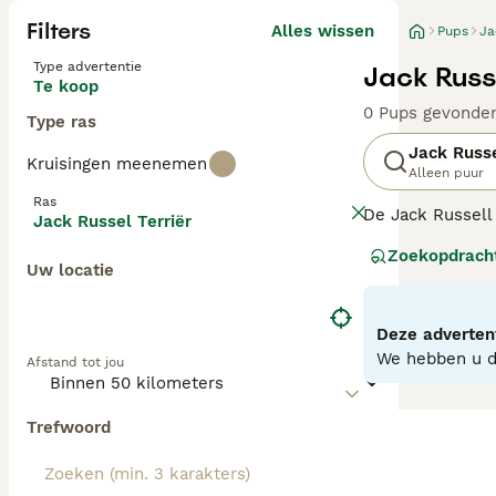
Filters
Alles wissen
Pups
Ja
Type advertentie
Jack Russ
Te koop
0 Pups gevonde
Type ras
Jack Russe
Kruisingen meenemen
Alleen puur
Ras
De Jack Russell
Jack Russel Terriër
honden die zich
Zoekopdrach
beweging en men
Uw locatie
Lees onze
Jack 
Deze advertent
We hebben u do
Afstand tot jou
Trefwoord