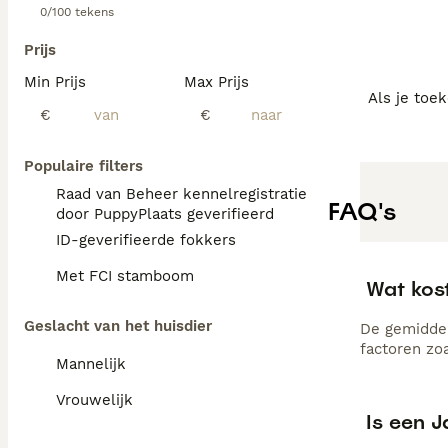
0/100 tekens
Prijs
Min Prijs
Max Prijs
Als je toe
€
€
Populaire filters
Raad van Beheer kennelregistratie
FAQ's
door PuppyPlaats geverifieerd
ID-geverifieerde fokkers
Met FCI stamboom
Wat kos
Geslacht van het huisdier
De gemiddel
factoren zo
Mannelijk
Vrouwelijk
Is een J