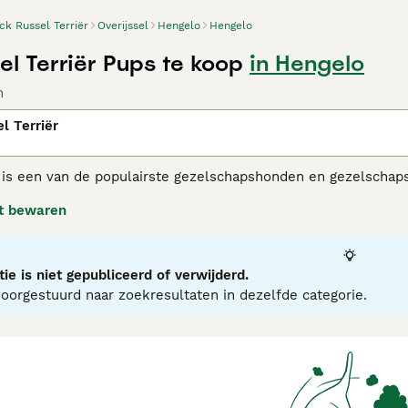
ck Russel Terriër
Overijssel
Hengelo
Hengelo
el Terriër Pups te koop
in Hengelo
n
l Terriër
 is een van de populairste gezelschapshonden en gezelschapsd
 op hun gemak voelen in de buurt van mensen. Echter, omdat
t bewaren
tale stimulatie nodig om echt gelukkige, goed opgevoede hon
Russell adviespagina
voor informatie over dit hondenras.
ie is niet gepubliceerd of verwijderd.
orgestuurd naar zoekresultaten in dezelfde categorie.