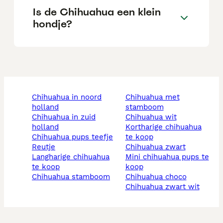
Is de Chihuahua een klein
hondje?
chihuahua in noord
chihuahua met
holland
stamboom
chihuahua in zuid
chihuahua wit
holland
kortharige chihuahua
chihuahua pups teefje
te koop
reutje
chihuahua zwart
langharige chihuahua
mini chihuahua pups te
te koop
koop
chihuahua stamboom
chihuahua choco
chihuahua zwart wit