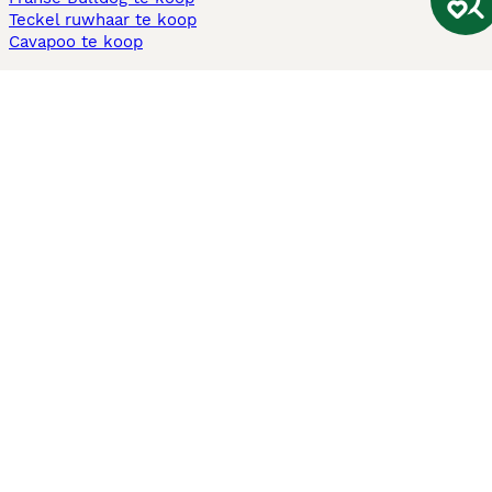
Teckel ruwhaar te koop
Cavapoo te koop
Andere populaire pagina's
Honden te koop in Amsterdam
Pups te koop Limburg​
Pups te koop Friesland​
Honden te koop in Gelderland
Honden te koop in Den Haag
Honden te koop in Enschede
Adopteer hond in Nederland
Informatie
Over ons
Privacybeleid
Support
Pers
Voorwaarden
Pups verkopen
Honden test