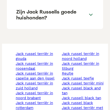
Zijn Jack Russells goede
huishonden?
jack russel terriër in
jack russel terriër in
gouda
noord holland
jack russel terriër in
jack russel terriër in
roosendaal
tilburg
jack russel terriër in
reutje
capelle aan den ijssel
jack russel teefje
jack russel terriër in
jack russel terriër mini
zuid holland
jack russel black and
jack russel terriër in
tan
noord brabant
jack russell black tan
jack russel terriër in
jack russel black
rotterdam
jack russel terriër met