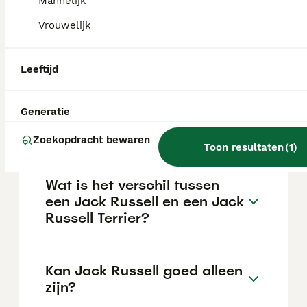
Mannelijk
De gemiddelde prijs voor een Jack Russel
Terrier pup in Nederland ligt rond de €645
Vrouwelijk
maar dit kan variëren afhankelijk van
factoren zoals de stamboom, de reputatie
van de fokker en de locatie.
Leeftijd
Generatie
Is een Jack Russell een
makkelijke hond?
Zoekopdracht bewaren
Toon resultaten
(
1
)
Wat is het verschil tussen
een Jack Russell en een Jack
Russell Terrier?
Kan Jack Russell goed alleen
zijn?