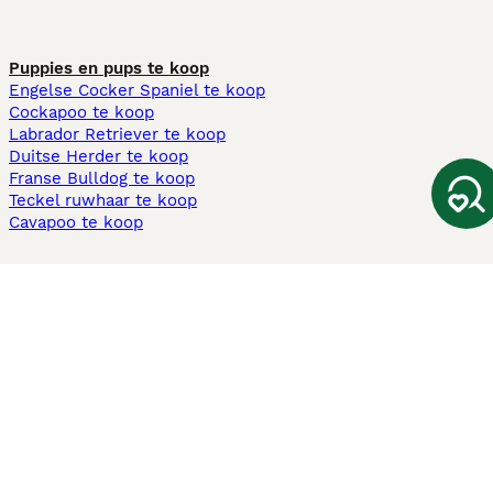
Puppies en pups te koop
Engelse Cocker Spaniel te koop
Cockapoo te koop
Labrador Retriever te koop
Duitse Herder te koop
Franse Bulldog te koop
Teckel ruwhaar te koop
Cavapoo te koop
Andere populaire pagina's
Honden te koop in Amsterdam
Pups te koop Limburg​
Pups te koop Friesland​
Honden te koop in Gelderland
Honden te koop in Den Haag
Honden te koop in Enschede
Adopteer hond in Nederland
Informatie