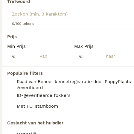
Trefwoord
dit hondenras.
Jack Russell
0/100 tekens
Jack Russel Terriër
Prijs
8 weken
1
€ 650
Leeftijd
Prijs
Geslacht
Min Prijs
Max Prijs
Actieve maatjes zoeken een thuis Onze Jack Russell Terriër pups staan te popelen om de wereld te ontdekken. Het zijn vrolijke, nieuwsgierige hondjes die graag bezig zijn en genieten van menselijk gezelschap. We zoeken voor iedere pup een eigenaar die tijd heeft voor spel, aandacht en nieuwe avonturen.
€
€
Hoofddorp
(41.1km)
Populaire filters
Raad van Beheer kennelregistratie door PuppyPlaats
geverifieerd
FAQ's
ID-geverifieerde fokkers
Met FCI stamboom
Wat kost een Jack Russell
Geslacht van het huisdier
puppy?