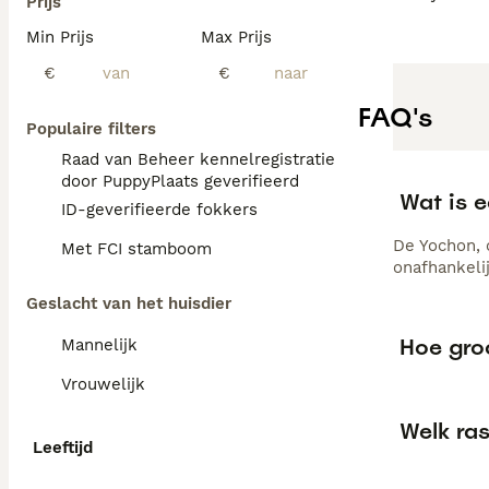
Prijs
Min Prijs
Max Prijs
€
€
FAQ's
Populaire filters
Raad van Beheer kennelregistratie
door PuppyPlaats geverifieerd
Wat is 
ID-geverifieerde fokkers
De Yochon, 
Met FCI stamboom
onafhankelij
Geslacht van het huisdier
Hoe gro
Mannelijk
Vrouwelijk
Welk ra
Leeftijd