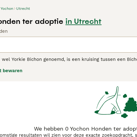
Yochon
Utrecht
nden ter adoptie
in Utrecht
den
wel Yorkie Bichon genoemd, is een kruising tussen een Bichon
sen. Ze kunnen het karakter hebben van een Bichon Frise, een
t bewaren
We hebben 0 Yochon Honden ter adopt
komstige resultaten wil zien voor deze exacte zoekopdracht, 