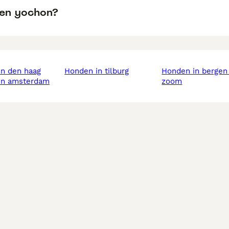
een yochon?
in den haag
honden in tilburg
honden in bergen op
 in amsterdam
zoom