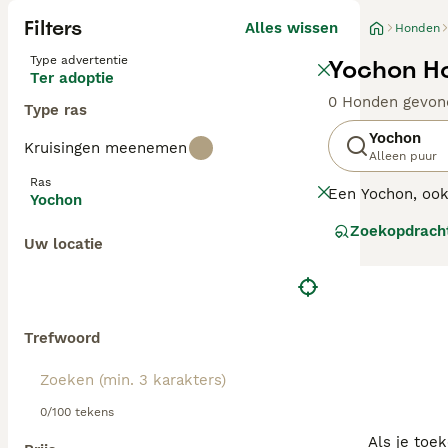
Filters
Alles wissen
Honden
Type advertentie
Yochon Ho
Ter adoptie
0 Honden gevon
Type ras
Yochon
Kruisingen meenemen
Alleen puur
Ras
Een Yochon, ook 
Yochon
van de twee ras
Zoekopdrach
Uw locatie
Trefwoord
0/100 tekens
Als je toe