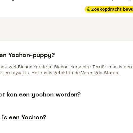
Zoekopdracht bew
een Yochon-puppy?
ook wel Bichon Yorkie of Bichon-Yorkshire Terriër-mix, is een
k en loyaal is. Het ras is gefokt in de Verenigde Staten.
ot kan een yochon worden?
s is een Yochon?