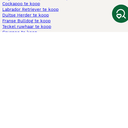
Cockapoo te koop
Labrador Retriever te koop
Duitse Herder te koop
Franse Bulldog te koop
Teckel ruwhaar te koop
Cavapoo te koop
Andere populaire pagina's
Honden te koop in Amsterdam
Pups te koop Limburg​
Pups te koop Friesland​
Honden te koop in Gelderland
Honden te koop in Den Haag
Honden te koop in Enschede
Adopteer hond in Nederland
Informatie
Over ons
Privacybeleid
Support
Pers