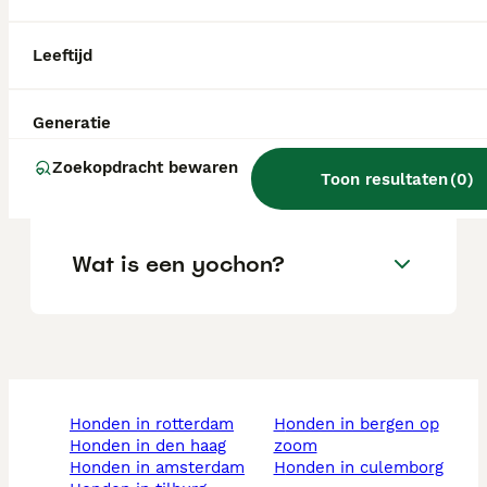
Leeftijd
Hoe groot kan een yochon
worden?
Generatie
Zoekopdracht bewaren
Welk ras is een Yochon?
Toon resultaten
(
0
)
Wat is een yochon?
honden in rotterdam
honden in bergen op
honden in den haag
zoom
honden in amsterdam
honden in culemborg