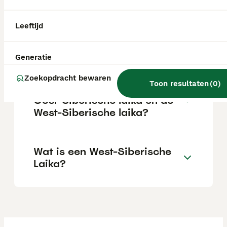
afhankelijk van de fokker.
Leeftijd
Zijn West-Siberische laika's
geschikte gezinshonden?
Generatie
Zoekopdracht bewaren
Toon resultaten
(
0
)
Wat is het verschil tussen de
Oost-Siberische laika en de
West-Siberische laika?
Wat is een West-Siberische
Laika?