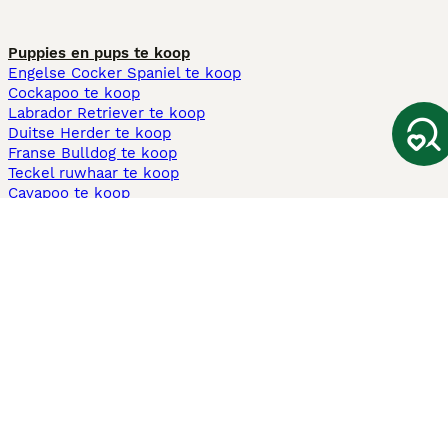
Puppies en pups te koop
Engelse Cocker Spaniel te koop
Cockapoo te koop
Labrador Retriever te koop
Duitse Herder te koop
Franse Bulldog te koop
Teckel ruwhaar te koop
Cavapoo te koop
Andere populaire pagina's
Honden te koop in Amsterdam
Pups te koop Limburg​
Pups te koop Friesland​
Honden te koop in Gelderland
Honden te koop in Den Haag
Honden te koop in Enschede
Adopteer hond in Nederland
Informatie