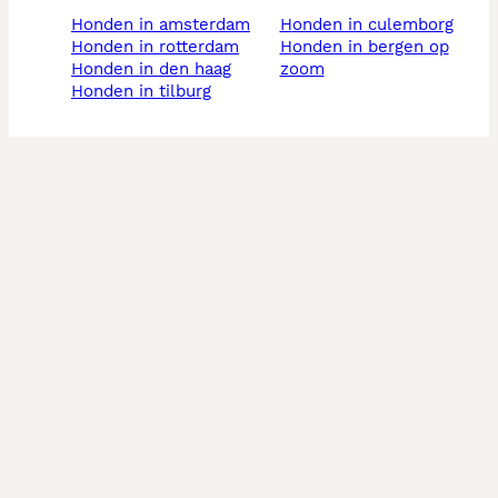
honden in amsterdam
honden in culemborg
honden in rotterdam
honden in bergen op
honden in den haag
zoom
honden in tilburg