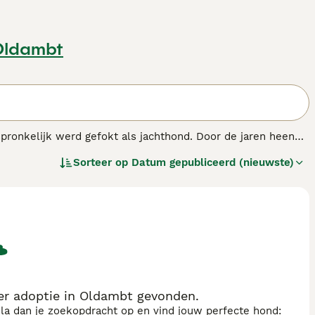
Oldambt
spronkelijk werd gefokt als jachthond. Door de jaren heen
betrouwbare temperament, charmante uiterlijk, en het feit
Sorteer op
Datum gepubliceerd (nieuwste)
enras.
er adoptie in Oldambt gevonden.
sla dan je zoekopdracht op en vind jouw perfecte hond: