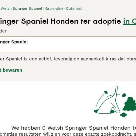
Welsh Springer Spaniel
Groningen
Oldambt
inger Spaniel Honden ter adoptie
in 
den
nger Spaniel
r Spaniel is een actief, levendig en aanhankelijk ras dat oor
ppe spaniels ook hun weg gevonden als huisdier dankzij hun 
t bewaren
 goed zijn met kinderen.
 Springer Spaniel adviespagina
voor informatie over dit hond
We hebben 0 Welsh Springer Spaniel Honden t
komstige resultaten wil zien voor deze exacte zoekopdracht, 