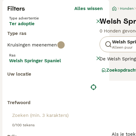
Filters
Alles wissen
Honden
Type advertentie
Welsh Spr
Ter adoptie
0 Honden gevon
Type ras
Welsh Spri
Kruisingen meenemen
Alleen puur
Ras
De Welsh Springe
Welsh Springer Spaniel
hebben deze kna
Zoekopdrach
dat ze bijzonder
Uw locatie
Lees onze
Welsh
Trefwoord
0/100 tekens
Als je toe