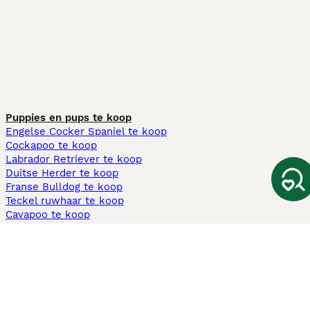
Puppies en pups te koop
Engelse Cocker Spaniel te koop
Cockapoo te koop
Labrador Retriever te koop
Duitse Herder te koop
Franse Bulldog te koop
Teckel ruwhaar te koop
Cavapoo te koop
Andere populaire pagina's
Honden te koop in Amsterdam
Pups te koop Limburg​
Pups te koop Friesland​
Honden te koop in Gelderland