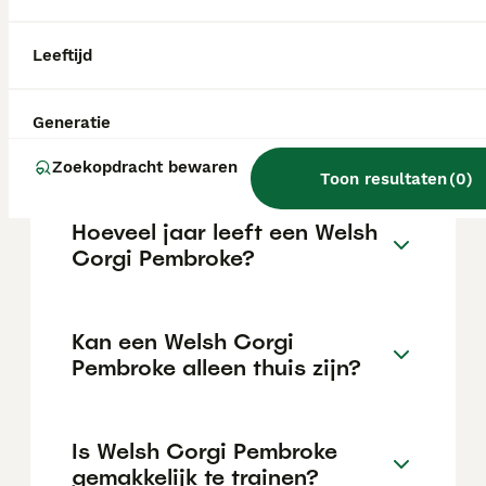
€1050 maar dit kan variëren afhankelijk van
factoren zoals de stamboom, de reputatie
van de fokker en de locatie.
Leeftijd
Wat is het karakter van een
Generatie
Welsh Corgi Pembroke?
Zoekopdracht bewaren
Toon resultaten
(
0
)
Hoeveel jaar leeft een Welsh
Corgi Pembroke?
Kan een Welsh Corgi
Pembroke alleen thuis zijn?
Is Welsh Corgi Pembroke
gemakkelijk te trainen?