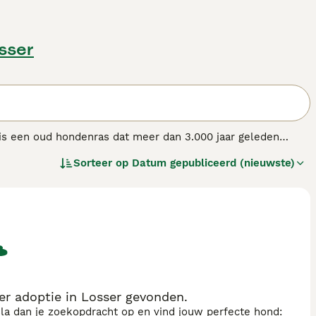
osser
 is een oud hondenras dat meer dan 3.000 jaar geleden
as werd oorspronkelijk gebruikt om vee te drijven en
Sorteer op
Datum gepubliceerd (nieuwste)
het onderscheidt van zijn familielid, de Pembroke Welsh
 een dichte dubbele vacht en komt in diverse kleuren,
oyaal en waakzaam, maar ze kunnen ook gereserveerd zijn
en actief karakter en hebben voldoende beweging en
naren die tijd investeren in training en spel. Als gevolg
ging en een gezonde levensstijl vereist. Wie op zoek is naar
gezel vinden.
r adoptie in Losser gevonden.
sla dan je zoekopdracht op en vind jouw perfecte hond: