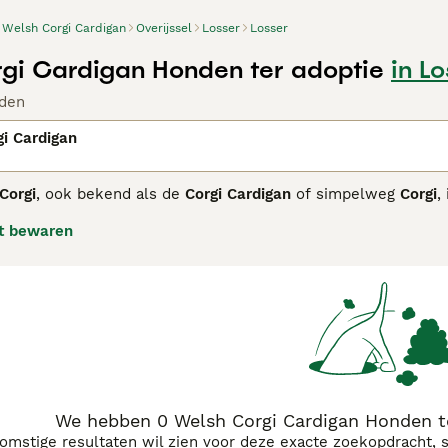
Welsh Corgi Cardigan
Overijssel
Losser
Losser
gi Cardigan Honden ter adoptie
in L
den
i Cardigan
Corgi
, ook bekend als de
Corgi Cardigan
of simpelweg
Corgi
,
sche stammen naar Wales kwam. Dit stevige en laagblijvende r
t bewaren
bewaken, met kenmerken als een lange, busachtige staart die 
hond
heeft een middelgroot, compact lichaam met ronde oren,
 blauw merle. Qua temperament zijn Cardigans intelligent, l
den, waardoor ze uitstekende waakhonden zijn. Ze hebben e
ie nodig, wat hen geschikt maakt voor actieve gezinnen of eige
g zijn ze gevoelig voor rugproblemen, wat regelmatige verzor
energieke en loyale
corgi pup
zal met dit ras een trouwe met
We hebben 0 Welsh Corgi Cardigan Honden te
komstige resultaten wil zien voor deze exacte zoekopdracht, 