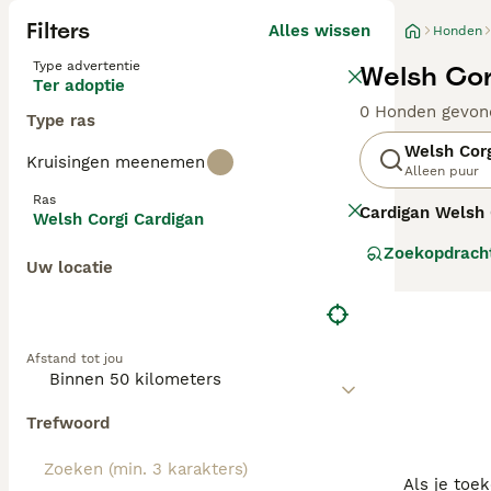
Filters
Alles wissen
Honden
Type advertentie
Welsh Cor
Ter adoptie
0 Honden gevon
Type ras
Welsh Corg
Kruisingen meenemen
Alleen puur
Ras
Cardigan Welsh 
Welsh Corgi Cardigan
vanuit de Kelti
Zoekopdrach
boerderijen te 
Uw locatie
Corgi. De
Corgi 
waaronder uniek
tegenover vreem
mentale stimulat
Afstand tot jou
van hun lange ru
een charmante, 
Trefwoord
Als je toe