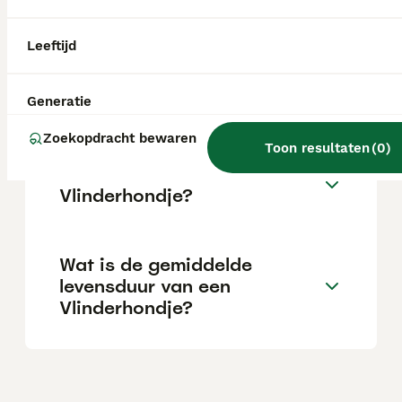
te zijn. Alleen thuisblijven kan voor hem
uitdagend zijn.
Leeftijd
Wat is de prijs van een
Vlinderhondje puppy?
Generatie
Zoekopdracht bewaren
Toon resultaten
(
0
)
Wat is het karakter van een
Vlinderhondje?
Wat is de gemiddelde
levensduur van een
Vlinderhondje?