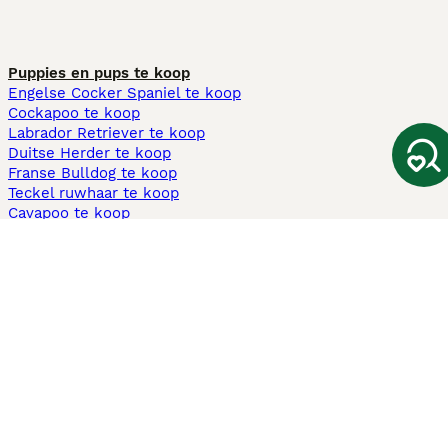
Puppies en pups te koop
Engelse Cocker Spaniel te koop
Cockapoo te koop
Labrador Retriever te koop
Duitse Herder te koop
Franse Bulldog te koop
Teckel ruwhaar te koop
Cavapoo te koop
Andere populaire pagina's
Honden te koop in Amsterdam
Pups te koop Limburg​
Pups te koop Friesland​
Honden te koop in Gelderland
Honden te koop in Den Haag
Honden te koop in Enschede
Adopteer hond in Nederland