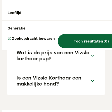
voor mensen die hem voldoende tijd en
aandacht kunnen geven. Hij is gevoelig,
leergierig en doet het heel goed tijdens
Leeftijd
uitdagende trainingen.
Generatie
Waarom geen Vizsla?
Zoekopdracht bewaren
Toon resultaten
(
0
)
Wat is de prijs van een Vizsla
korthaar pup?
Is een Vizsla Korthaar een
makkelijke hond?