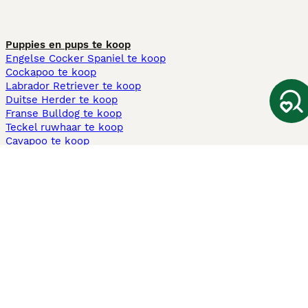
Puppies en pups te koop
Engelse Cocker Spaniel te koop
Cockapoo te koop
Labrador Retriever te koop
Duitse Herder te koop
Franse Bulldog te koop
Teckel ruwhaar te koop
Cavapoo te koop
Andere populaire pagina's
Honden te koop in Amsterdam
Pups te koop Limburg​
Pups te koop Friesland​
Honden te koop in Gelderland
Honden te koop in Den Haag
Honden te koop in Enschede
Adopteer hond in Nederland