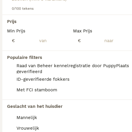
hondenras.
0/100 tekens
We hebben 0 Vizsla korthaar Honden ter
Prijs
adoptie in Waals Gewest gevonden.
Min Prijs
Max Prijs
Als je toekomstige resultaten wil zien voor deze 
exacte zoekopdracht, sla dan je zoekopdracht op en 
€
€
vind jouw perfecte hond:
Zoekopdracht bewaren
Populaire filters
Raad van Beheer kennelregistratie door PuppyPlaats
geverifieerd
FAQ's
ID-geverifieerde fokkers
Met FCI stamboom
Wat is het karakter van een
Geslacht van het huisdier
Vizsla korthaar?
Mannelijk
De Vizsla Korthaar heeft een rijk karakter en
is een vrolijke, levendige gezelschapshond
Vrouwelijk