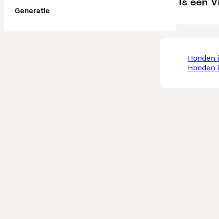
Is een 
Generatie
honden 
honden