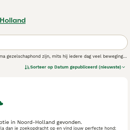
-Holland
ma gezelschaphond zijn, mits hij iedere dag veel beweging
nte en gehoorzame aard. Hij kan gemakkelijk worden getraind
Sorteer op
Datum gepubliceerd (nieuwste)
ptie in Noord-Holland gevonden.
sla dan je zoekopdracht op en vind jouw perfecte hond: