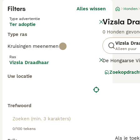
Filters
Alles wissen
Honden
Type advertentie
Vizsla Dr
Ter adoptie
0 Honden gevon
Type ras
Vizsla Dra
Kruisingen meenemen
Alleen puur
Ras
De Hongaarse Vi
Vizsla Draadhaar
krijgt. De Vizsl
Zoekopdrach
en heeft een en
Uw locatie
Lees onze Vizsla
Trefwoord
0/100 tekens
Als je toe