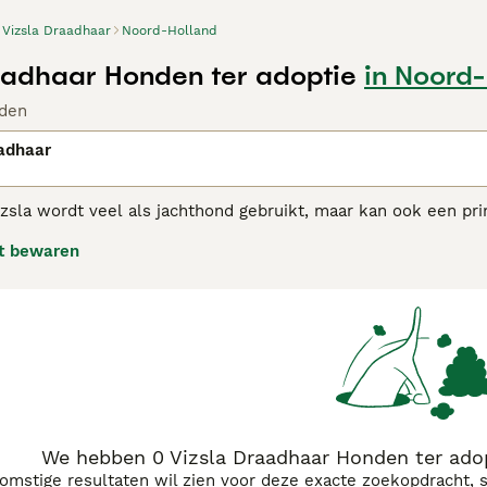
Vizsla Draadhaar
Noord-Holland
aadhaar Honden ter adoptie
in Noord
den
adhaar
zsla wordt veel als jachthond gebruikt, maar kan ook een pri
a is een uiterst actieve hond met een vriendelijke, intellige
t bewaren
orm uithoudingsvermogen.
 adviespagina voor informatie over dit hondenras.
We hebben 0 Vizsla Draadhaar Honden ter ado
komstige resultaten wil zien voor deze exacte zoekopdracht, 