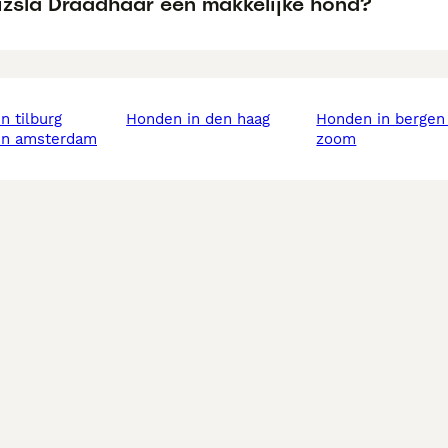
Vizsla Draadhaar een makkelijke hond?
in tilburg
honden in den haag
honden in bergen op
 in amsterdam
zoom