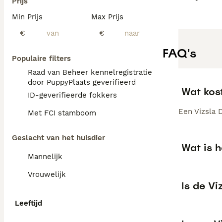
Prijs
Min Prijs
Max Prijs
€
€
FAQ's
Populaire filters
Raad van Beheer kennelregistratie
door PuppyPlaats geverifieerd
Wat kos
ID-geverifieerde fokkers
Een Vizsla D
Met FCI stamboom
Geslacht van het huisdier
Wat is h
Mannelijk
Vrouwelijk
Is de V
Leeftijd