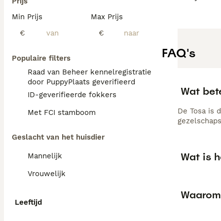
Prijs
Min Prijs
Max Prijs
€
€
FAQ's
Populaire filters
Raad van Beheer kennelregistratie
door PuppyPlaats geverifieerd
Wat bet
ID-geverifieerde fokkers
De Tosa is 
Met FCI stamboom
gezelschap
Geslacht van het huisdier
Wat is h
Mannelijk
Vrouwelijk
Waarom 
Leeftijd