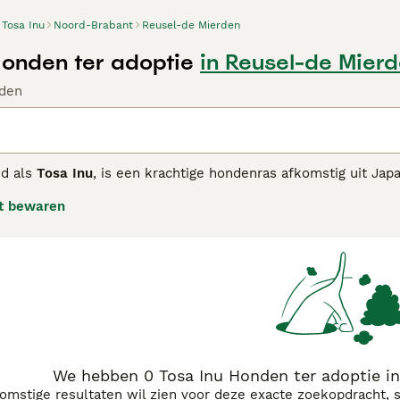
Tosa Inu
Noord-Brabant
Reusel-de Mierden
Honden ter adoptie
in Reusel-de Mier
den
nd als
Tosa Inu
, is een krachtige hondenras afkomstig uit Ja
 een gespierd lichaam, brede kop en een korte, dichte vacht 
t bewaren
ar ook rustig en loyaal, wat hem tot een uitstekende waakho
s meestal vriendelijk naar zijn familie, maar kan afstandeli
jk dat de hond goed gesocialiseerd en getraind wordt vanaf j
ndenbezitters die voldoende tijd en kennis hebben om deze v
 zoekwoorden die vaak geassocieerd worden met dit ras zijn bi
bij worden ook vaak koosnamen zoals "reusje" gebruikt voor d
igenaren die op zoek zijn naar een sterke en betrouwbare ho
We hebben 0 Tosa Inu Honden ter adoptie i
komstige resultaten wil zien voor deze exacte zoekopdracht, 