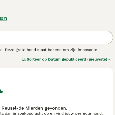
den
pan. Deze grote hond staat bekend om zijn imposante
die meestal rood, wit of gestroomd kan zijn. De
Tosa
is niet
Sorteer op
Datum gepubliceerd (nieuwste)
nd en metgezel maakt. Hij heeft een evenwichtig
jk zijn tegenover vreemden. Vanwege zijn grootte en kracht
onge leeftijd. Deze eigenschappen maken de
Tosa
geschikt
erantwoordelijke hond de juiste opvoeding en beweging te
jvoorbeeld "tosa inu", "tosa pup", "tosa hond", en "tosa inu
e grote maar vaak zachtaardige hond. De
Tosa
is dus vooral
nd met een kalm karakter.
n Reusel-de Mierden gevonden.
sla dan je zoekopdracht op en vind jouw perfecte hond: