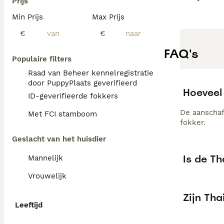
Prijs
Min Prijs
Max Prijs
€
€
FAQ's
Populaire filters
Raad van Beheer kennelregistratie
door PuppyPlaats geverifieerd
Hoeveel
ID-geverifieerde fokkers
De aanschaf
Met FCI stamboom
fokker.
Geslacht van het huisdier
Is de T
Mannelijk
Vrouwelijk
Zijn Th
Leeftijd