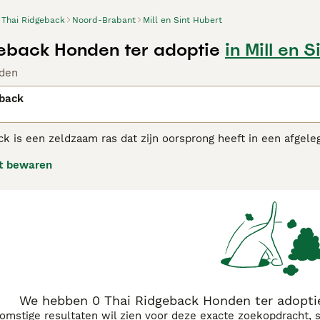
Thai Ridgeback
Noord-Brabant
Mill en Sint Hubert
eback Honden ter adoptie
in Mill en 
den
eback
ck is een zeldzaam ras dat zijn oorsprong heeft in een afgel
d als een van de zuiverste rassen omdat ze niet in contact
t bewaren
bloedlijnen en zijn ze altijd zeer gewaardeerd geweest in hu
d word door iedereen om zich heen.
Ridgeback adviespagina
voor informatie over dit hondenras.
We hebben 0 Thai Ridgeback Honden ter adoptie
komstige resultaten wil zien voor deze exacte zoekopdracht, 