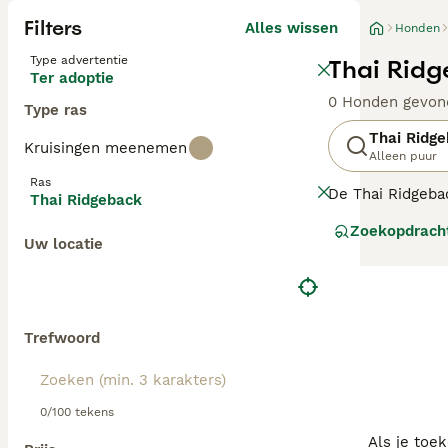
Filters
Alles wissen
Honden
Type advertentie
Thai Ridg
Ter adoptie
0 Honden gevon
Type ras
Thai Ridg
Kruisingen meenemen
Alleen puur
Ras
De Thai Ridgeba
Thai Ridgeback
worden beschouw
Zoekopdrach
extreem zuivere 
Uw locatie
hond die gelief
Lees onze
Thai 
Trefwoord
0/100 tekens
Als je toe