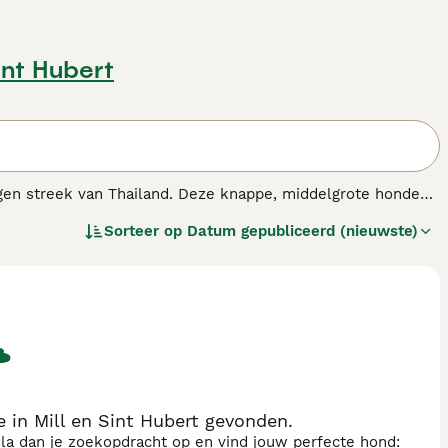
Sint Hubert
egen streek van Thailand. Deze knappe, middelgrote honden
 zijn gekomen met andere rassen. Als zodanig hebben ze
Sorteer op
Datum gepubliceerd (nieuwste)
n geboorteland. Het is een intelligente, actieve en waakse
 in Mill en Sint Hubert gevonden.
sla dan je zoekopdracht op en vind jouw perfecte hond: