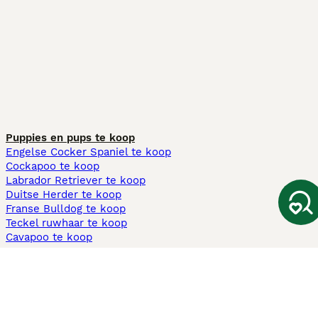
Puppies en pups te koop
Engelse Cocker Spaniel te koop
Cockapoo te koop
Labrador Retriever te koop
Duitse Herder te koop
Franse Bulldog te koop
Teckel ruwhaar te koop
Cavapoo te koop
Andere populaire pagina's
Honden te koop in Amsterdam
Pups te koop Limburg​
Pups te koop Friesland​