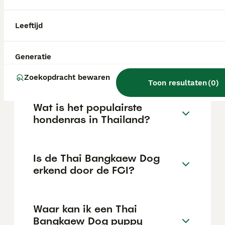
en duidelijke gedragsregels leert. Hij
reageert dikwijls op instinct en heeft een
echte leider en goede socialisatie nodig.
Leeftijd
Wat is de Thaise wilde
Generatie
hond?
Zoekopdracht bewaren
Toon resultaten
(
0
)
Wat is het populairste
hondenras in Thailand?
Is de Thai Bangkaew Dog
erkend door de FCI?
Waar kan ik een Thai
Bangkaew Dog puppy