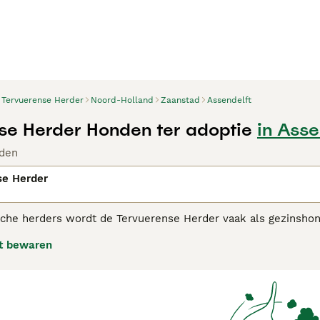
Tervuerense Herder
Noord-Holland
Zaanstad
Assendelft
se Herder Honden ter adoptie
in Asse
den
se Herder
ische herders wordt de Tervuerense Herder vaak als gezinsho
bij hun baas.
t bewaren
erense Herder adviespagina voor informatie over dit hondenr