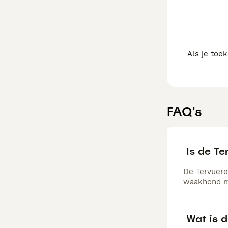
Als je toe
FAQ's
Is de Te
De Tervuere
waakhond ma
Wat is 