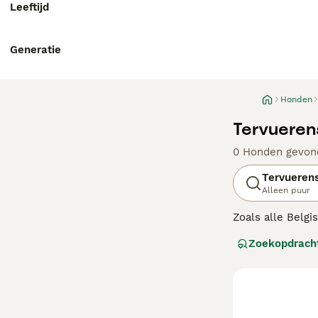
Leeftijd
Generatie
Honden
Tervueren
0 Honden gevon
Tervueren
Alleen puur
Zoals alle Belg
het liefst dicht 
Zoekopdrach
Lees onze Tervu