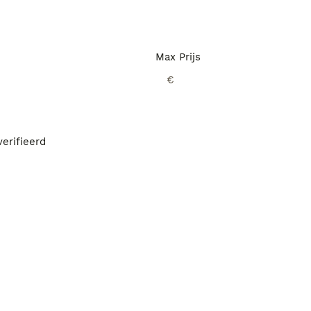
Max Prijs
€
erifieerd