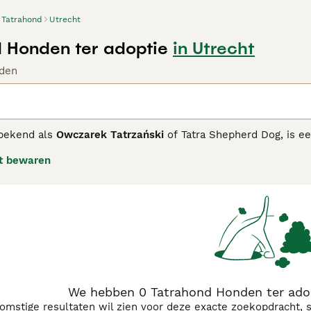
Tatrahond
Utrecht
 Honden ter adoptie
in Utrecht
den
 bekend als
Owczarek Tatrzański
of Tatra Shepherd Dog, is ee
nras werd gefokt als een hoedende herdershond die vee bes
t bewaren
op door zijn grote formaat, met een schofthoogte van 65-70 c
hte witte vacht helpt hem ’s nachts op te vallen en ondersc
e bouw en een dikke, pluizige staart. Het ras staat bekend o
zitten een sterke beschermingsdrang. Het zijn zelfverzekerde
el ruimte, waar ze hun natuurlijke neiging om te waken kun
is minder geschikt voor ervaren hondenbezitters die in een a
elfstandigheid en beschermingsinstinct.
We hebben 0 Tatrahond Honden ter adop
komstige resultaten wil zien voor deze exacte zoekopdracht, 