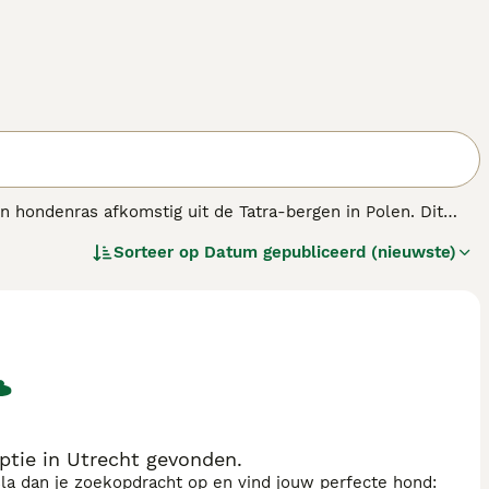
n hondenras afkomstig uit de Tatra-bergen in Polen. Dit
chermt tegen roofdieren zoals wolven en beren. De
Sorteer op
Datum gepubliceerd (nieuwste)
m en een gewicht van ongeveer 60-70 kg bij reuen. Zijn
heid te maken tussen hem en roofdieren. Ze hebben een
m zijn rustige maar waakzame karakter; ze zijn trouw aan
 en onafhankelijke honden die goed gedijen in een rurale
nen uiten. De
Tatrahond
vereist consistente training en
ppartement wonen. Dit ras vraagt om een eigenaar die begrip
tie in Utrecht gevonden.
sla dan je zoekopdracht op en vind jouw perfecte hond: