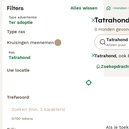
Filters
Alles wissen
Honden
Type advertentie
Tatrahond
Ter adoptie
0 Honden gevon
Type ras
Tatrahond
Kruisingen meenemen
Alleen puur
Ras
Tatrahond
, ook
Tatrahond
krachtige honde
Zoekopdrach
Tatrahond
valt 
Uw locatie
opvallende, dic
sterke, gespierd
hun gezin en be
omgeving met ve
socialisatie en 
Trefwoord
heeft voor hun z
0/100 tekens
Als je toe