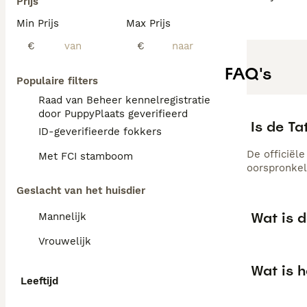
Prijs
Min Prijs
Max Prijs
€
€
FAQ's
Populaire filters
Raad van Beheer kennelregistratie
door PuppyPlaats geverifieerd
Is de T
ID-geverifieerde fokkers
De officiël
Met FCI stamboom
oorspronkel
Geslacht van het huisdier
Wat is d
Mannelijk
Vrouwelijk
Wat is h
Leeftijd