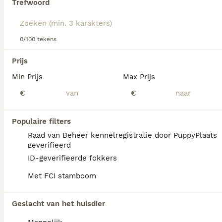
Trefwoord
We hebben 0 Slovensky Cuvac Honden ter
0/100 tekens
adoptie in Asten gevonden.
Als je toekomstige resultaten wil zien voor deze 
Prijs
exacte zoekopdracht, sla dan je zoekopdracht op en 
vind jouw perfecte hond:
Min Prijs
Max Prijs
€
€
Zoekopdracht bewaren
Populaire filters
FAQ's
Raad van Beheer kennelregistratie door PuppyPlaats
geverifieerd
ID-geverifieerde fokkers
Is er een Slovensky Cuvac te
Met FCI stamboom
koop in België?
Slovensky Cuvac pups zijn niet altijd overal
Geslacht van het huisdier
te vinden; een fokker in België of de