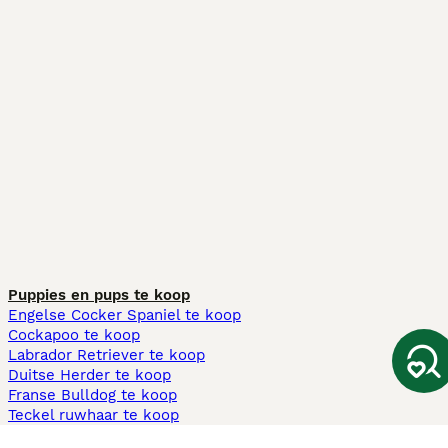
Puppies en pups te koop
Engelse Cocker Spaniel te koop
Cockapoo te koop
Labrador Retriever te koop
Duitse Herder te koop
Franse Bulldog te koop
Teckel ruwhaar te koop
Cavapoo te koop