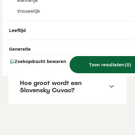
omgeving kan een optie zijn.
Mannelijk
Vrouwelijk
Wat kost een Slovensky
Cuvac pup?
Leeftijd
Generatie
Is de Slovensky Cuvac een
goede gezinshond?
Zoekopdracht bewaren
Toon resultaten
(
0
)
Hoe groot wordt een
Slovensky Cuvac?