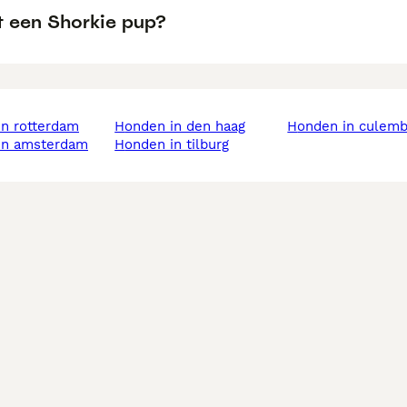
t een Shorkie pup?
in rotterdam
honden in den haag
honden in culem
 in amsterdam
honden in tilburg