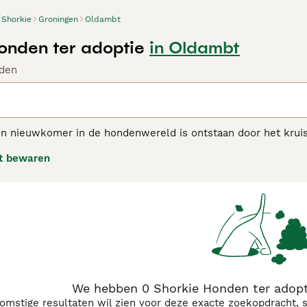
Shorkie
Groningen
Oldambt
onden ter adoptie
in Oldambt
den
en nieuwkomer in de hondenwereld is ontstaan door het kruis
e keuze te zijn voor gezinnen met kinderen, ouderen en als 
t bewaren
 speelse honden zijn. Op dit moment, en omdat het ras nog zo
e internationale hondenverenigingen.
ie adviespagina voor informatie over dit hondenras.
We hebben 0 Shorkie Honden ter adopt
komstige resultaten wil zien voor deze exacte zoekopdracht, 