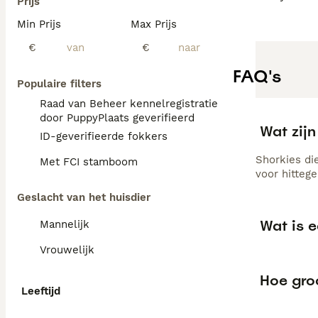
Prijs
Min Prijs
Max Prijs
€
€
FAQ's
Populaire filters
Raad van Beheer kennelregistratie
door PuppyPlaats geverifieerd
Wat zij
ID-geverifieerde fokkers
Shorkies di
Met FCI stamboom
voor hitteg
Geslacht van het huisdier
Wat is e
Mannelijk
Vrouwelijk
Hoe gro
Leeftijd