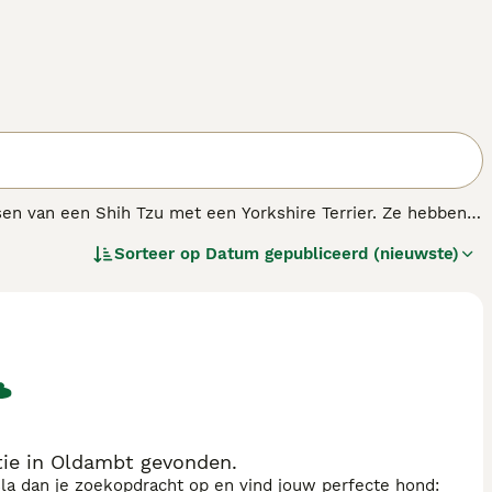
en van een Shih Tzu met een Yorkshire Terrier. Ze hebben
gezelschapsdieren. Dit odat ze loyale, liefdevolle,
Sorteer op
Datum gepubliceerd (nieuwste)
 nieuw is, worden Shorkies niet erkend door de Raad van
ie in Oldambt gevonden.
sla dan je zoekopdracht op en vind jouw perfecte hond: