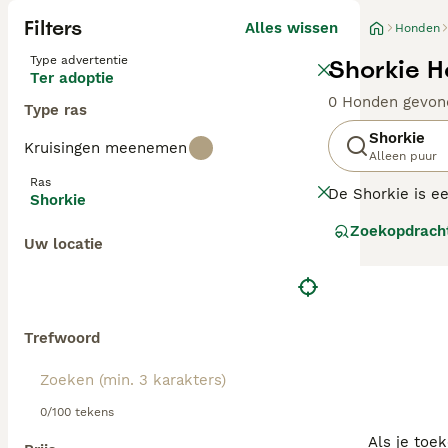
Filters
Alles wissen
Honden
Type advertentie
Shorkie H
Ter adoptie
0 Honden gevon
Type ras
Shorkie
Kruisingen meenemen
Alleen puur
Ras
De Shorkie is e
Shorkie
bewezen een goed
Zoekopdrach
vriendelijke en
Uw locatie
Beheer of ander
Lees onze Shork
Trefwoord
0/100 tekens
Als je toe