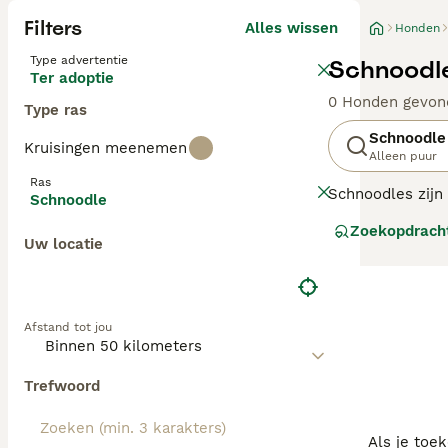
Filters
Alles wissen
Honden
Type advertentie
Schnoodle
Ter adoptie
0 Honden gevon
Type ras
Schnoodle
Kruisingen meenemen
Alleen puur
Ras
Schnoodles zijn
Schnoodle
het toneel versc
Zoekopdrach
van hun ouders 
Uw locatie
zeer intelligent
Lees onze Schno
Afstand tot jou
Trefwoord
Als je toe