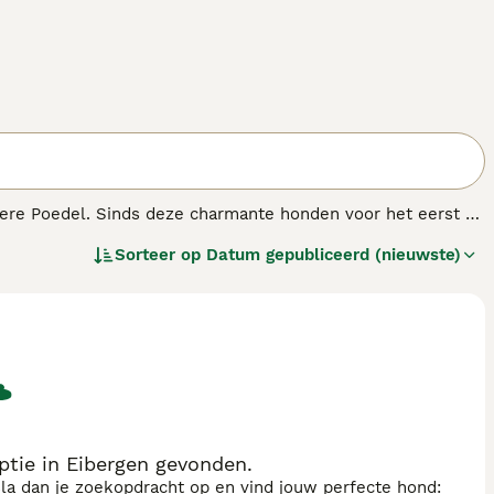
vere Poedel. Sinds deze charmante honden voor het eerst op
singsrassen. Niet alleen hebben ze het schattige uiterlijk
Sorteer op
Datum gepubliceerd (nieuwste)
pen geërfd. Dit betekent dat Schnoodles over het algemeen
tie in Eibergen gevonden.
sla dan je zoekopdracht op en vind jouw perfecte hond: