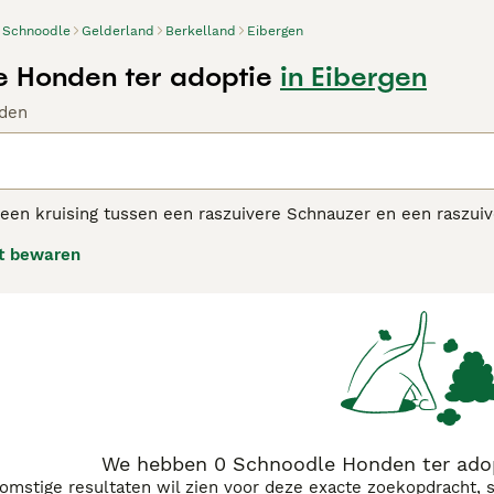
Schnoodle
Gelderland
Berkelland
Eibergen
 Honden ter adoptie
in Eibergen
den
 een kruising tussen een raszuivere Schnauzer en een raszui
henen, zijn ze uitgegroeid tot een van de meest populaire krui
t bewaren
geërfd, maar ze hebben ook veel van hun karaktereigenschap
e honden zijn die een plezier zijn om in de buurt te hebben.
odle adviespagina voor informatie over dit hondenras.
We hebben 0 Schnoodle Honden ter adop
komstige resultaten wil zien voor deze exacte zoekopdracht, 