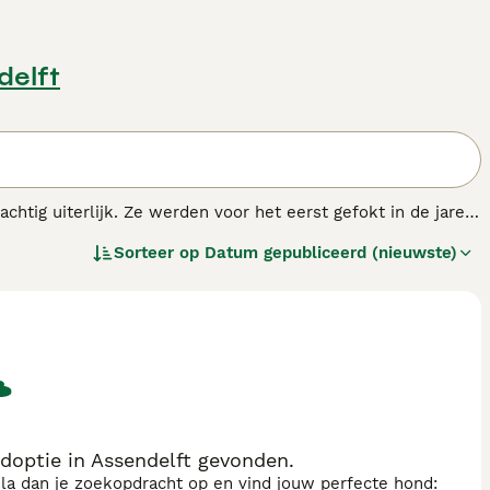
delft
htig uiterlijk. Ze werden voor het eerst gefokt in de jaren
oel een hond te fokken die natuurlijker was in zijn
Sorteer op
Datum gepubliceerd (nieuwste)
.
optie in Assendelft gevonden.
sla dan je zoekopdracht op en vind jouw perfecte hond: