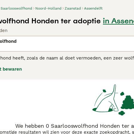
Saarlooswolfhond
Noord-Holland
Zaanstad
Assendelft
olfhond Honden ter adoptie
in Assen
den
olfhond
ond heeft, zoals de naam al doet vermoeden, een zeer wolfac
uitse herdershond te kruisen met een Europese wolf met als d
t bewaren
ooswolfhond adviespagina
voor informatie over dit hondenras
We hebben 0 Saarlooswolfhond Honden ter ad
komstige resultaten wil zien voor deze exacte zoekopdracht, 