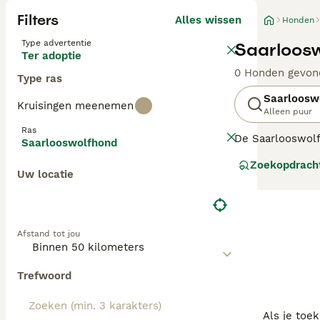
Filters
Alles wissen
Honden
Type advertentie
Saarloosw
Ter adoptie
0 Honden gevon
Type ras
Saarloosw
Kruisingen meenemen
Alleen puur
Ras
De Saarlooswolfh
Saarlooswolfhond
1930 door een D
Zoekopdrach
gedrag.
Uw locatie
Lees onze
Saarl
Afstand tot jou
Trefwoord
Als je toe