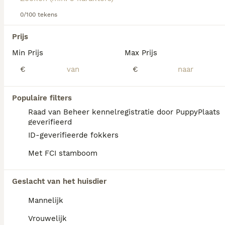
0/100 tekens
We hebben 0 Ruwhaar Teckel Honden ter
Prijs
adoptie in Waals Gewest gevonden.
Min Prijs
Max Prijs
Als je toekomstige resultaten wil zien voor deze 
exacte zoekopdracht, sla dan je zoekopdracht op en 
€
€
vind jouw perfecte hond:
Zoekopdracht bewaren
Populaire filters
Raad van Beheer kennelregistratie door PuppyPlaats
geverifieerd
FAQ's
ID-geverifieerde fokkers
Met FCI stamboom
Hoe duur is een ruwharige
Geslacht van het huisdier
teckel pup?
Mannelijk
De aanschafkosten van een ruwharige
Teckel variëren aanzienlijk; bij fokkers die
Vrouwelijk