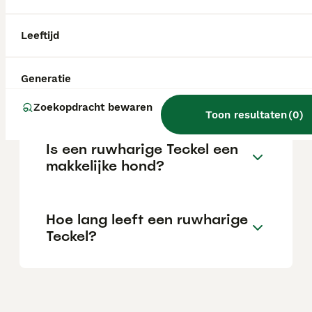
veel investeren in gezondheidsonderzoeken
of honden met stamboom kunnen de kosten
oplopen tot 2.000 euro of meer.
Leeftijd
Wat zijn de nadelen van een
Generatie
ruwharige Teckel?
Zoekopdracht bewaren
Toon resultaten
(
0
)
Is een ruwharige Teckel een
makkelijke hond?
Hoe lang leeft een ruwharige
Teckel?