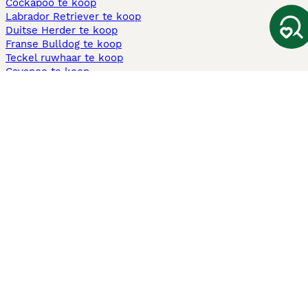
Cockapoo te koop
Labrador Retriever te koop
Duitse Herder te koop
Franse Bulldog te koop
Teckel ruwhaar te koop
Cavapoo te koop
Andere populaire pagina's
Honden te koop in Amsterdam
Pups te koop Limburg​
Pups te koop Friesland​
Honden te koop in Gelderland
Honden te koop in Den Haag
Honden te koop in Enschede
Adopteer hond in Nederland
Informatie
Over ons
Privacybeleid
Support
Pers