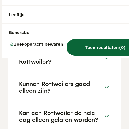
locatie.
Leeftijd
Is een Rottweiler een lieve
hond?
Generatie
Zoekopdracht bewaren
Toon resultaten
(
0
)
Hoe oud wordt een
Rottweiler?
Kunnen Rottweilers goed
alleen zijn?
Kan een Rottweiler de hele
dag alleen gelaten worden?