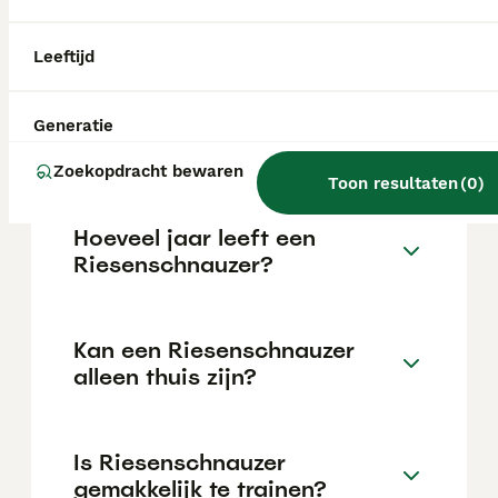
de €850 maar dit kan variëren afhankelijk
van factoren zoals de stamboom, de
reputatie van de fokker en de locatie.
Leeftijd
Wat is het karakter van een
Generatie
Riesenschnauzer?
Zoekopdracht bewaren
Toon resultaten
(
0
)
Hoeveel jaar leeft een
Riesenschnauzer?
Kan een Riesenschnauzer
alleen thuis zijn?
Is Riesenschnauzer
gemakkelijk te trainen?