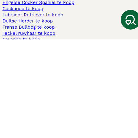
Engelse Cocker Spaniel te koop
Cockapoo te koop
Labrador Retriever te koop
Duitse Herder te koop
Franse Bulldog te koop
Teckel ruwhaar te koop
Cavapoo te koop
Andere populaire pagina's
Honden te koop in Amsterdam
Pups te koop Limburg​
Pups te koop Friesland​
Honden te koop in Gelderland
Honden te koop in Den Haag
Honden te koop in Enschede
Adopteer hond in Nederland
Informatie
Over ons
Privacybeleid
Support