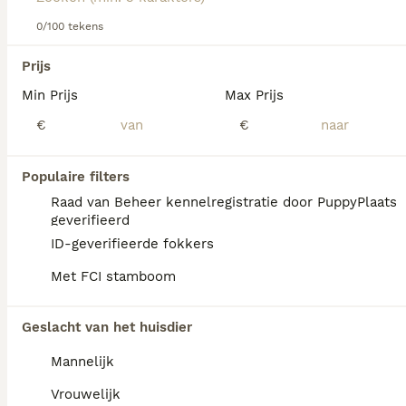
over dit hondenras.
0/100 tekens
We hebben 0 Riesenschnauzer Honden ter
Prijs
adoptie in Waals Gewest gevonden.
Min Prijs
Max Prijs
Als je toekomstige resultaten wil zien voor deze 
exacte zoekopdracht, sla dan je zoekopdracht op en 
€
€
vind jouw perfecte hond:
Zoekopdracht bewaren
Populaire filters
Raad van Beheer kennelregistratie door PuppyPlaats
geverifieerd
FAQ's
ID-geverifieerde fokkers
Met FCI stamboom
Hoeveel kost een
Geslacht van het huisdier
Riesenschnauzer?
Mannelijk
De gemiddelde prijs voor een
Riesenschnauzer pup in Nederland ligt rond
Vrouwelijk