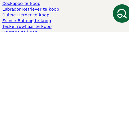
Cockapoo te koop
Labrador Retriever te koop
Duitse Herder te koop
Franse Bulldog te koop
Teckel ruwhaar te koop
Cavapoo te koop
Andere populaire pagina's
Honden te koop in Amsterdam
Pups te koop Limburg​
Pups te koop Friesland​
Honden te koop in Gelderland
Honden te koop in Den Haag
Honden te koop in Enschede
Adopteer hond in Nederland
Informatie
Over ons
Privacybeleid
Support
Pers