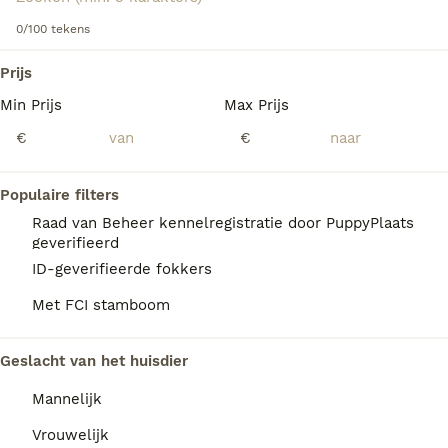
actief buitenleven leiden.
0/100 tekens
Lees onze
Pyreneese Herdershond adviespagina
voor
We hebben 0 Pyreneese Herdershond Honden
informatie over dit hondenras.
Prijs
ter adoptie in Noord-Holland gevonden.
Min Prijs
Max Prijs
Als je toekomstige resultaten wil zien voor deze 
exacte zoekopdracht, sla dan je zoekopdracht op en 
€
€
vind jouw perfecte hond:
Zoekopdracht bewaren
Populaire filters
Raad van Beheer kennelregistratie door PuppyPlaats
geverifieerd
FAQ's
ID-geverifieerde fokkers
Met FCI stamboom
Wat is de prijs van een
Geslacht van het huisdier
Pyreneese Herdershond?
Mannelijk
Een Pyreneese Herdershond pup met
stamboom kost gemiddeld tussen de 900 en
Vrouwelijk