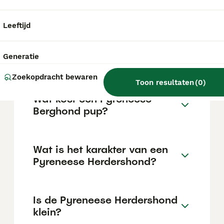
1.500 euro.
Leeftijd
Zijn Pyreneese
herdershonden geschikte
Generatie
gezinshonden?
Zoekopdracht bewaren
Toon resultaten
(
0
)
Wat kost een Pyreneese
Berghond pup?
Wat is het karakter van een
Pyreneese Herdershond?
Is de Pyreneese Herdershond
klein?