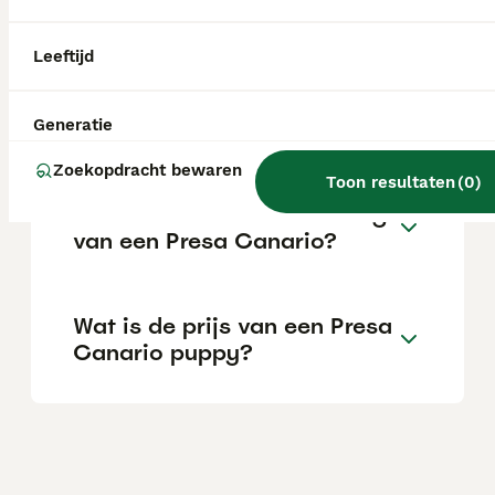
onder een verbod samen met andere grote
en krachtige rassen.
Leeftijd
Hoe agressief is een Presa
Canario?
Generatie
Zoekopdracht bewaren
Toon resultaten
(
0
)
Wat is de levensverwachting
van een Presa Canario?
Wat is de prijs van een Presa
Canario puppy?