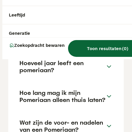
variëren afhankelijk van factoren zoals de
stamboom, de reputatie van de fokker en de
locatie.
Leeftijd
Is een pomeriaan een
Generatie
makkelijke hond?
Zoekopdracht bewaren
Toon resultaten
(
0
)
Hoeveel jaar leeft een
pomeriaan?
Hoe lang mag ik mijn
Pomeriaan alleen thuis laten?
Wat zijn de voor- en nadelen
van een Pomeriaan?