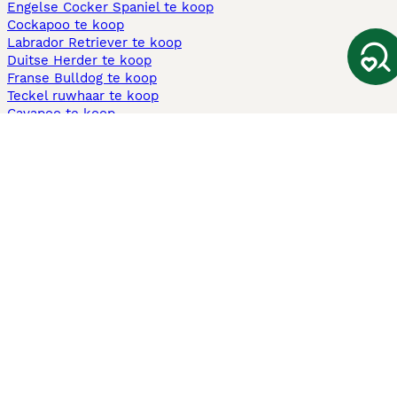
Engelse Cocker Spaniel te koop
Cockapoo te koop
Labrador Retriever te koop
Duitse Herder te koop
Franse Bulldog te koop
Teckel ruwhaar te koop
Cavapoo te koop
Andere populaire pagina's
Honden te koop in Amsterdam
Pups te koop Limburg​
Pups te koop Friesland​
Honden te koop in Gelderland
Honden te koop in Den Haag
Honden te koop in Enschede
Adopteer hond in Nederland
Informatie
Over ons
Privacybeleid
Support