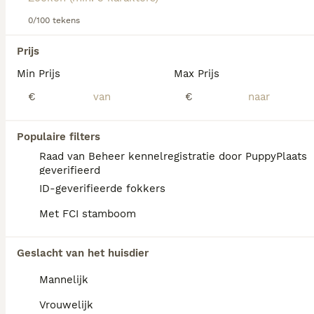
Lees onze
0/100 tekens
Pomeriaan adviespagina
voor informatie over dit
hondenras.
We hebben 0 Pomeriaan Honden ter adoptie
Prijs
in Reusel-de Mierden gevonden.
Min Prijs
Max Prijs
Als je toekomstige resultaten wil zien voor deze 
exacte zoekopdracht, sla dan je zoekopdracht op en 
€
€
vind jouw perfecte hond:
Zoekopdracht bewaren
Populaire filters
Raad van Beheer kennelregistratie door PuppyPlaats
geverifieerd
FAQ's
ID-geverifieerde fokkers
Met FCI stamboom
Hoe duur is een pomeriaan
Geslacht van het huisdier
puppy?
Mannelijk
De gemiddelde prijs voor een Pomeriaan pup
in Nederland ligt rond de €1249 maar dit kan
Vrouwelijk