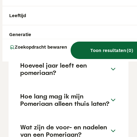
variëren afhankelijk van factoren zoals de
stamboom, de reputatie van de fokker en de
locatie.
Leeftijd
Is een pomeriaan een
Generatie
makkelijke hond?
Zoekopdracht bewaren
Toon resultaten
(
0
)
Hoeveel jaar leeft een
pomeriaan?
Hoe lang mag ik mijn
Pomeriaan alleen thuis laten?
Wat zijn de voor- en nadelen
van een Pomeriaan?