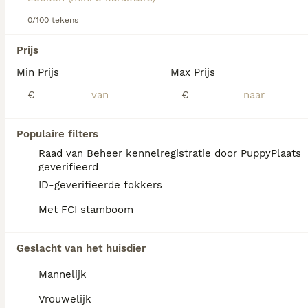
Lees onze
0/100 tekens
Pomeriaan adviespagina
voor informatie over dit
hondenras.
We hebben 0 Pomeriaan Honden ter adoptie
Prijs
in Waals Gewest gevonden.
Min Prijs
Max Prijs
Als je toekomstige resultaten wil zien voor deze 
exacte zoekopdracht, sla dan je zoekopdracht op en 
€
€
vind jouw perfecte hond:
Zoekopdracht bewaren
Populaire filters
Raad van Beheer kennelregistratie door PuppyPlaats
geverifieerd
FAQ's
ID-geverifieerde fokkers
Met FCI stamboom
Hoe duur is een pomeriaan
Geslacht van het huisdier
puppy?
Mannelijk
De gemiddelde prijs voor een Pomeriaan pup
in Nederland ligt rond de €1249 maar dit kan
Vrouwelijk