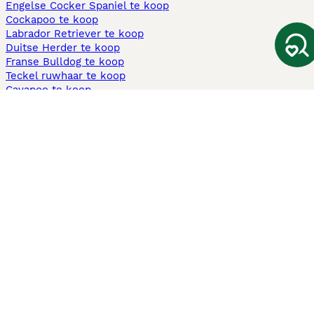
Engelse Cocker Spaniel te koop
Cockapoo te koop
Labrador Retriever te koop
Duitse Herder te koop
Franse Bulldog te koop
Teckel ruwhaar te koop
Cavapoo te koop
Andere populaire pagina's
Honden te koop in Amsterdam
Pups te koop Limburg​
Pups te koop Friesland​
Honden te koop in Gelderland
Honden te koop in Den Haag
Honden te koop in Enschede
Adopteer hond in Nederland
Informatie
Over ons
Privacybeleid
Support