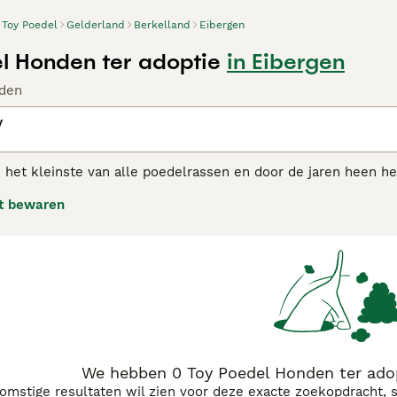
Toy Poedel
Gelderland
Berkelland
Eibergen
l Honden ter adoptie
in Eibergen
den
y
s het kleinste van alle poedelrassen en door de jaren heen 
 hondenrassen behoren. Net als de standaard- en Dwergpoedel
t bewaren
elligentie, heeft ervoor gezorgd dat deze charmante kleine h
j hun bereidheid om te presteren en hun goede zin.
l Toy adviespagina
voor informatie over dit hondenras.
We hebben 0 Toy Poedel Honden ter adop
komstige resultaten wil zien voor deze exacte zoekopdracht, 