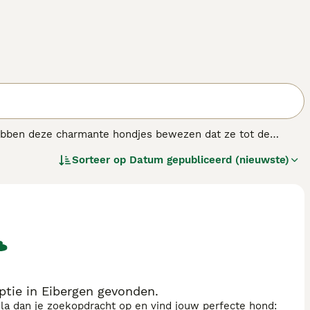
hebben deze charmante hondjes bewezen dat ze tot de
s, verharen Dwergpoedels niet. Dit feit, in combinatie
Sorteer op
Datum gepubliceerd (nieuwste)
ondjes enorm geliefd zijn. Ze doen het ook altijd goed in de
tie in Eibergen gevonden.
sla dan je zoekopdracht op en vind jouw perfecte hond: