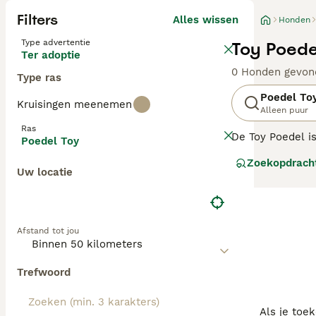
Filters
Alles wissen
Honden
Type advertentie
Toy Poede
Ter adoptie
0 Honden gevon
Type ras
Poedel To
Kruisingen meenemen
Alleen puur
Ras
De Toy Poedel i
Poedel Toy
meest populaire
Zoekopdrach
met hun hoge int
Uw locatie
showring dankzi
Lees onze
Poede
Afstand tot jou
Trefwoord
Als je toe