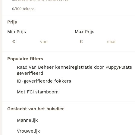
ontwikkelt.
0/100 tekens
Lees onze
Podenco Ibicenco
adviespagina
voor informatie
We hebben 0 Podenco Ibicenco Honden ter
over dit hondenras.
Prijs
adoptie in Waals Gewest gevonden.
Min Prijs
Max Prijs
Als je toekomstige resultaten wil zien voor deze 
exacte zoekopdracht, sla dan je zoekopdracht op en 
€
€
vind jouw perfecte hond:
Zoekopdracht bewaren
Populaire filters
Raad van Beheer kennelregistratie door PuppyPlaats
geverifieerd
FAQ's
ID-geverifieerde fokkers
Met FCI stamboom
Wat is de gemiddelde prijs
Geslacht van het huisdier
van een Podenco Ibicenco
puppy?
Mannelijk
Een Podenco Ibicenco pup vraagt een
Vrouwelijk