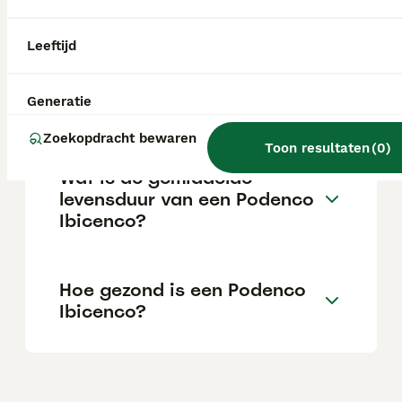
aanzienlijke investering die varieert
afhankelijk van de fokker.
Leeftijd
Wat is het karakter van een
Generatie
Podenco Ibicenco?
Zoekopdracht bewaren
Toon resultaten
(
0
)
Wat is de gemiddelde
levensduur van een Podenco
Ibicenco?
Hoe gezond is een Podenco
Ibicenco?