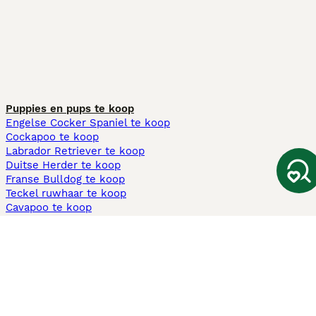
Puppies en pups te koop
Engelse Cocker Spaniel te koop
Cockapoo te koop
Labrador Retriever te koop
Duitse Herder te koop
Franse Bulldog te koop
Teckel ruwhaar te koop
Cavapoo te koop
Andere populaire pagina's
Honden te koop in Amsterdam
Pups te koop Limburg​
Pups te koop Friesland​
Honden te koop in Gelderland
Honden te koop in Den Haag