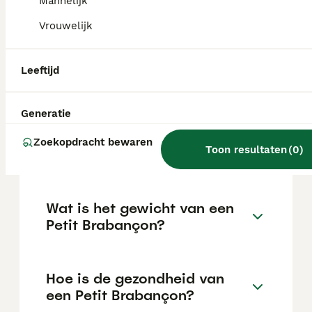
Mannelijk
aanzienlijke investering die varieert
afhankelijk van de fokker.
Vrouwelijk
Wat is de gemiddelde leeftijd
Leeftijd
van een Petit Brabançon?
Generatie
Wat is het karakter van een
Zoekopdracht bewaren
Toon resultaten
(
0
)
Petit Brabançon?
Wat is het gewicht van een
Petit Brabançon?
Hoe is de gezondheid van
een Petit Brabançon?